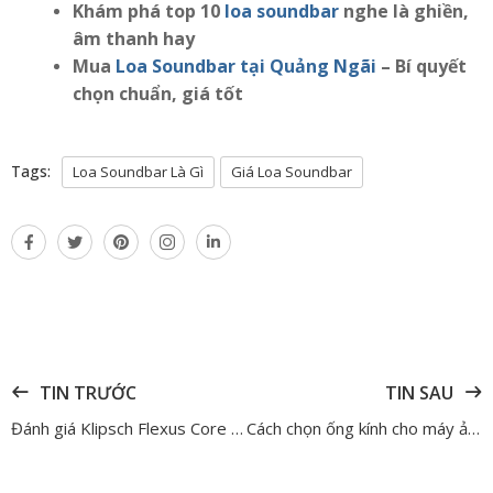
Khám phá top 10
loa soundbar
nghe là ghiền,
âm thanh hay
Mua
Loa Soundbar tại Quảng Ngãi
– Bí quyết
chọn chuẩn, giá tốt
Tags:
Loa Soundbar Là Gì
Giá Loa Soundbar
TIN TRƯỚC
TIN SAU
Đánh giá Klipsch Flexus Core 100 – Dòng soundbar nhỏ gọn từ thương hiệu cao cấp
Cách chọn ống kính cho máy ảnh Lumix chụp đẹp, đúng nhu cầu