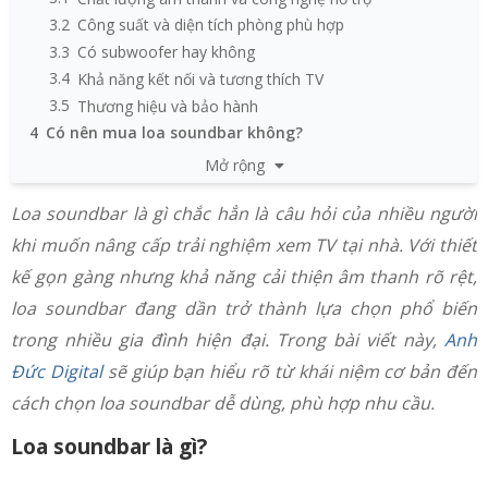
3.2
Công suất và diện tích phòng phù hợp
3.3
Có subwoofer hay không
3.4
Khả năng kết nối và tương thích TV
3.5
Thương hiệu và bảo hành
4
Có nên mua loa soundbar không?
5
Giá loa soundbar hiện nay bao nhiêu?
Mở rộng
6
Loa soundbar hãng nào nghe hay nhất?
Loa soundbar là gì chắc hẳn là câu hỏi của nhiều người
7
FAQ thường gặp về loa soundbar
khi muốn nâng cấp trải nghiệm xem TV tại nhà. Với thiết
kế gọn gàng nhưng khả năng cải thiện âm thanh rõ rệt,
loa soundbar đang dần trở thành lựa chọn phổ biến
trong nhiều gia đình hiện đại. Trong bài viết này,
Anh
Đức Digital
sẽ giúp bạn hiểu rõ từ khái niệm cơ bản đến
cách chọn loa soundbar dễ dùng, phù hợp nhu cầu.
Loa soundbar là gì?