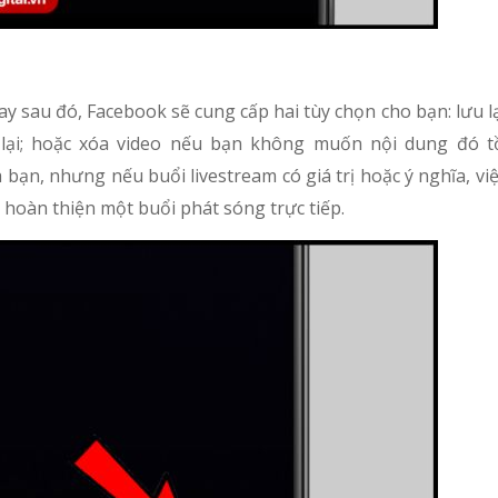
gay sau đó, Facebook sẽ cung cấp hai tùy chọn cho bạn: lưu l
 lại; hoặc xóa video nếu bạn không muốn nội dung đó t
bạn, nhưng nếu buổi livestream có giá trị hoặc ý nghĩa, việc
để hoàn thiện một buổi phát sóng trực tiếp.