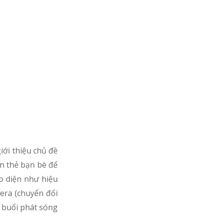
iới thiệu chủ đề
ắn thẻ bạn bè để
o diện như hiệu
mera (chuyển đổi
t buổi phát sóng