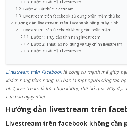
1.1.3
Bước 3: Bắt đầu livestream
1.2
Bước 4: Kết thúc livestream
1.3
Livestream trên facebook sử dụng phần mềm thứ ba
2
Hướng dẫn livestream trên facebook bằng máy tính
2.1
Livestream trên facebook không cần phần mềm
2.1.1
Bước 1: Truy cập tính năng livestream
2.1.2
Bước 2: Thiết lập nội dung và tùy chỉnh livestream
2.1.3
Bước 3: Bắt đầu livestream
2.1.4
Bước 4: Kết thúc livestream
2.2
Livestream trên facebook sử dụng phần mềm thứ ba
Livestream trên Facebook
là công cụ mạnh mẽ giúp bạn 
2.2.1
Bước 1: Tải và cài đặt OBS Studio
2.2.2
Bước 2: Cấu hình OBS Studio
khách hàng tiềm năng. Dù bạn là một người sáng tạo nộ
2.2.3
Bước 3: Lấy khóa luồng từ Facebook
nhớ, livestream là lựa chọn không thể bỏ qua. Hãy đọc bà
2.2.4
Bước 4: Kết nối OBS với Facebook
của bạn ngay nhé!
2.2.5
Bước 5: Bắt đầu livestream
Hướng dẫn livestream trên faceb
2.2.6
Bước 6: Kết thúc livestream
Livestream trên facebook không cần