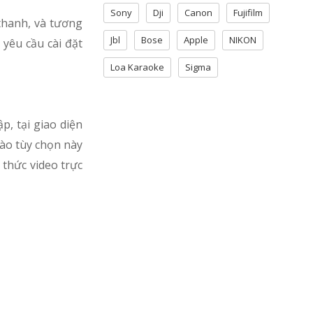
Sony
Dji
Canon
Fujifilm
thanh, và tương
Jbl
Bose
Apple
NIKON
yêu cầu cài đặt
Loa Karaoke
Sigma
p, tại giao diện
vào tùy chọn này
 thức video trực