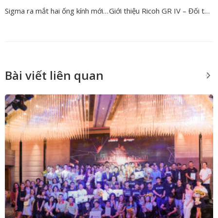
Sigma ra mắt hai ống kính mới: 12mm F1.4 DC Contemporary và 200mm F2 DG OS Sports
Giới thiệu Ricoh GR IV – Đối thủ mới của Fujifilm X100VI trong phân khúc máy ảnh compact đường phố
Bài viết liên quan