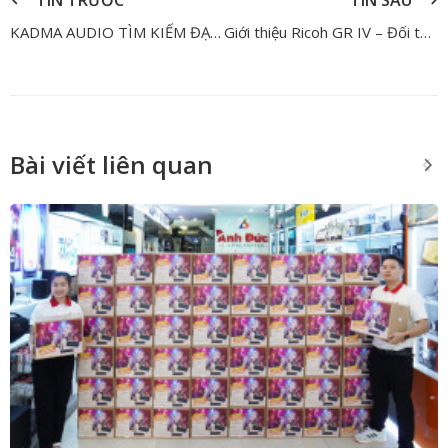
TIN TRƯỚC
TIN SAU
KADMA AUDIO TÌM KIẾM ĐẠI LÝ ÂM THANH TRÊN TOÀN QUỐC - KINH DOANH LOA KARAOKE DI ĐỘNG, DÀN ÂM THANH GIA ĐÌNH
Giới thiệu Ricoh GR IV – Đối thủ mới của Fujifilm X100VI trong phân khúc máy ảnh compact đường phố
Bài viết liên quan