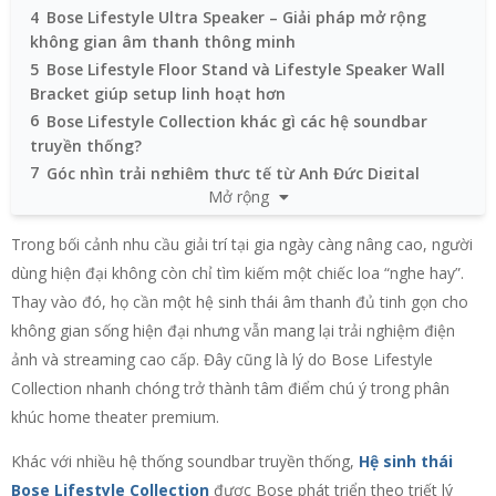
4
Bose Lifestyle Ultra Speaker – Giải pháp mở rộng
không gian âm thanh thông minh
5
Bose Lifestyle Floor Stand và Lifestyle Speaker Wall
Bracket giúp setup linh hoạt hơn
6
Bose Lifestyle Collection khác gì các hệ soundbar
truyền thống?
7
Góc nhìn trải nghiệm thực tế từ Anh Đức Digital
Mở rộng
8
Có nên đầu tư Bose Lifestyle Collection ở thời điểm
hiện tại?
Trong bối cảnh nhu cầu giải trí tại gia ngày càng nâng cao, người
dùng hiện đại không còn chỉ tìm kiếm một chiếc loa “nghe hay”.
Thay vào đó, họ cần một hệ sinh thái âm thanh đủ tinh gọn cho
không gian sống hiện đại nhưng vẫn mang lại trải nghiệm điện
ảnh và streaming cao cấp. Đây cũng là lý do Bose Lifestyle
Collection nhanh chóng trở thành tâm điểm chú ý trong phân
khúc home theater premium.
Khác với nhiều hệ thống soundbar truyền thống,
Hệ sinh thái
Bose Lifestyle Collection
được Bose phát triển theo triết lý