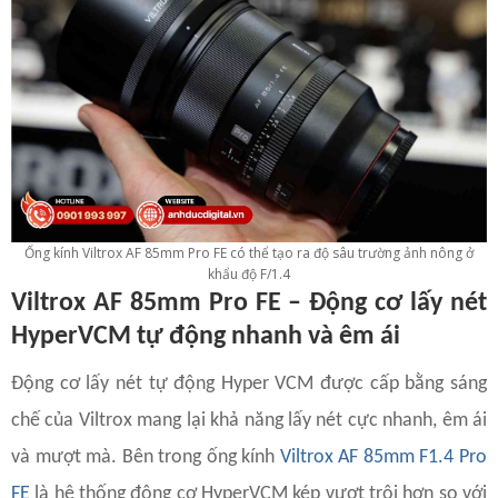
Ống kính Viltrox AF 85mm Pro FE có thể tạo ra độ sâu trường ảnh nông ở
khẩu độ F/1.4
Viltrox AF 85mm Pro FE – Động cơ lấy nét
HyperVCM tự động nhanh và êm ái
Động cơ lấy nét tự động Hyper VCM được cấp bằng sáng
chế của Viltrox mang lại khả năng lấy nét cực nhanh, êm ái
và mượt mà. Bên trong ống kính
Viltrox AF 85mm F1.4 Pro
FE
là hệ thống động cơ HyperVCM kép vượt trội hơn so với