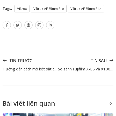
Tags:
Viltrox
Viltrox AF 85mm Pro
Viltrox AF 85mm F1.4
TIN TRƯỚC
TIN SAU
Hướng dẫn cách mở két sắt chi tiết từ A - Z cho người mới
So sánh Fujifilm X-E5 và X100VI: Nên chọn máy ảnh ống kính rời hay cố định?
Bài viết liên quan