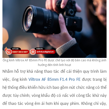
Ống kính Viltrox AF 85mm Pro FE được chế tạo với độ bền cao mà không ảnh
hưởng đến tính linh hoạt
Nhằm hỗ trợ khả năng thao tác để cải thiện quy trình làm
việc, ống kính
Viltrox AF 85mm F1.4 Pro FE
được trang bị
hệ thống điều khiển hữu ích bao gồm nút chức năng có thể
được tùy chính; vòng khẩu độ có nấc với công tắc khử nảy
để thao tác vòng êm ái hơn khi quay phim. Không chỉ vậy,