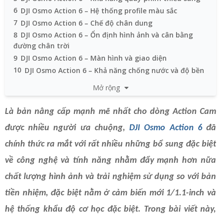
6
DJI Osmo Action 6 – Hệ thống profile màu sắc
7
DJI Osmo Action 6 – Chế độ chân dung
8
DJI Osmo Action 6 – Ổn định hình ảnh và cân bằng
đường chân trời
9
DJI Osmo Action 6 – Màn hình và giao diện
10
DJI Osmo Action 6 – Khả năng chống nước và độ bền
11
DJI Osmo Action 6 – Hệ sinh thái Osmo Audio và trợ
Mở rộng
năng điều khiển
12
DJI Osmo Action 6 – Phụ kiện ống kính
Là bản nâng cấp mạnh mẽ nhất cho dòng Action Cam
13
DJI Osmo Action 6 – Hỗ trợ ứng dụng dụng DJI Mimo
được nhiều người ưa chuộng,
DJI Osmo Action 6
đã
14
Ngày ra mắt và mức giá
chính thức ra mắt với rất nhiều những bổ sung đặc biệt
về công nghệ và tính năng nhằm đẩy mạnh hơn nữa
chất lượng hình ảnh và trải nghiệm sử dụng so với bản
tiền nhiệm, đặc biệt nằm ở cảm biến mới 1/1.1-inch và
hệ thống khẩu độ cơ học đặc biệt. Trong bài viết này,