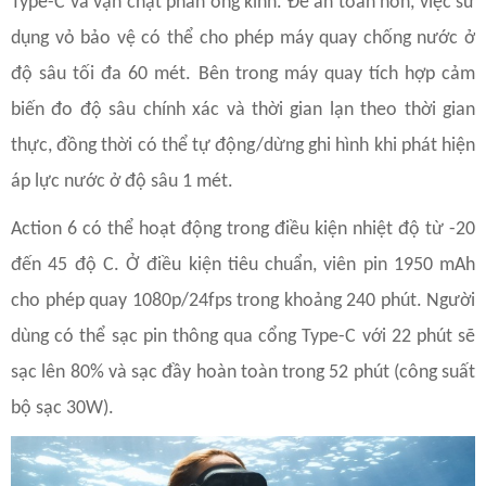
Type-C và vặn chặt phần ống kính. Để an toàn hơn, việc sử
dụng vỏ bảo vệ có thể cho phép máy quay chống nước ở
độ sâu tối đa 60 mét. Bên trong máy quay tích hợp cảm
biến đo độ sâu chính xác và thời gian lạn theo thời gian
thực, đồng thời có thể tự động/dừng ghi hình khi phát hiện
áp lực nước ở độ sâu 1 mét.
Action 6 có thể hoạt động trong điều kiện nhiệt độ từ -20
đến 45 độ C. Ở điều kiện tiêu chuẩn, viên pin 1950 mAh
cho phép quay 1080p/24fps trong khoảng 240 phút. Người
dùng có thể sạc pin thông qua cổng Type-C với 22 phút sẽ
sạc lên 80% và sạc đầy hoàn toàn trong 52 phút (công suất
bộ sạc 30W).