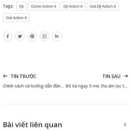
Tags:
Dji
Osmo Action 6
DJI Action 6
Giá DJI Action 6
Giá Action 6
TIN TRƯỚC
TIN SAU
Chính sách và hướng dẫn đăng ký bảo hành B&O tại Việt Nam
Bỏ túi ngay 5 mic thu âm lọc tiếng ồn dưới 10 triệu chất lượng
Bài viết liên quan