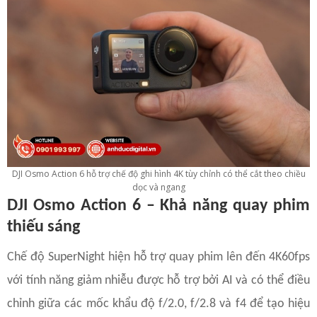
DJI Osmo Action 6 hỗ trợ chế độ ghi hình 4K tùy chỉnh có thể cắt theo chiều
dọc và ngang
DJI Osmo Action 6 – Khả năng quay phim
thiếu sáng
Chế độ SuperNight hiện hỗ trợ quay phim lên đến 4K60fps
với tính năng giảm nhiễu được hỗ trợ bởi AI và có thể điều
chỉnh giữa các mốc khẩu độ f/2.0, f/2.8 và f4 để tạo hiệu