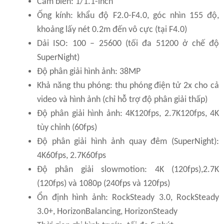
Cảm biến: 1/1.1-inch
Ống kính: khẩu độ F2.0-F4.0, góc nhìn 155 độ,
khoảng lấy nét 0.2m đến vô cực (tại F4.0)
Dải ISO: 100 – 25600 (tối đa 51200 ở chế độ
SuperNight)
Độ phân giải hình ảnh: 38MP
Khả năng thu phóng: thu phóng điện tử 2x cho cả
video và hình ảnh (chỉ hỗ trợ độ phân giải thấp)
Độ phân giải hình ảnh: 4K120fps, 2.7K120fps, 4K
tùy chỉnh (60fps)
Độ phân giải hình ảnh quay đêm (SuperNight):
4K60fps, 2.7K60fps
Độ phân giải slowmotion: 4K (120fps),2.7K
(120fps) và 1080p (240fps và 120fps)
Ổn định hình ảnh: RockSteady 3.0, RockSteady
3.0+, HorizonBalancing, HorizonSteady