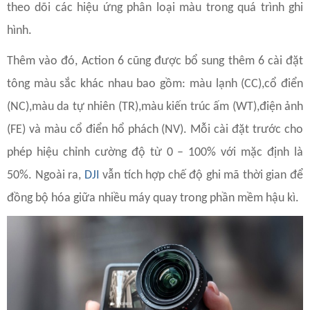
theo dõi các hiệu ứng phân loại màu trong quá trình ghi
hình.
Thêm vào đó, Action 6 cũng được bổ sung thêm 6 cài đặt
tông màu sắc khác nhau bao gồm: màu lạnh (CC),cổ điển
(NC),màu da tự nhiên (TR),màu kiến trúc ấm (WT),điện ảnh
(FE) và màu cổ điển hổ phách (NV). Mỗi cài đặt trước cho
phép hiệu chỉnh cường độ từ 0 – 100% với mặc định là
50%. Ngoài ra,
DJI
vẫn tích hợp chế độ ghi mã thời gian để
đồng bộ hóa giữa nhiều máy quay trong phần mềm hậu kì.