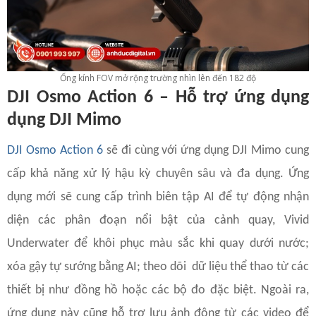
Ống kính FOV mở rộng trường nhìn lên đến 182 độ
DJI Osmo Action 6 – Hỗ trợ ứng dụng
dụng DJI Mimo
DJI Osmo Action 6
sẽ đi cùng với ứng dụng DJI Mimo cung
cấp khả năng xử lý hậu kỳ chuyên sâu và đa dụng. Ứng
dụng mới sẽ cung cấp trình biên tập AI để tự động nhận
diện các phân đoạn nổi bật của cảnh quay, Vivid
Underwater để khôi phục màu sắc khi quay dưới nước;
xóa gậy tự sướng bằng AI; theo dõi dữ liệu thể thao từ các
thiết bị như đồng hồ hoặc các bộ đo đặc biệt. Ngoài ra,
ứng dụng này cũng hỗ trợ lưu ảnh động từ các video để