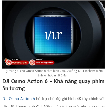
DJI trang bị cho Omso Action 6 cảm biến CMOS vuông 1/1.1-inch với điểm
ảnh lớn hợp nhất 2.4um
DJI Osmo Action 6 – Khả năng quay phim
ấn tượng
DJI Osmo Action 6
hỗ trợ chế độ ghi hình 4K tùy chỉnh với
tốc độ khung hình đạt 60fps và có khu vực ghi hình dạng