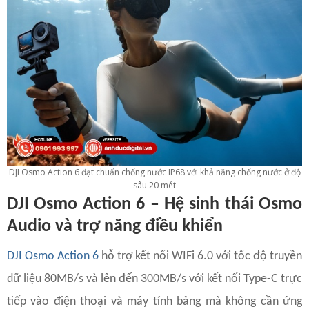
DJI Osmo Action 6 đạt chuẩn chống nước IP68 với khả năng chống nước ở độ
sâu 20 mét
DJI Osmo Action 6 – Hệ sinh thái Osmo
Audio và trợ năng điều khiển
DJI Osmo Action 6
hỗ trợ kết nối WIFi 6.0 với tốc độ truyền
dữ liệu 80MB/s và lên đến 300MB/s với kết nối Type-C trực
tiếp vào điện thoại và máy tính bảng mà không cần ứng