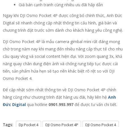
Giá bán cạnh tranh cùng nhiều ưu đãi hấp dẫn
Ngay khi DJI Osmo Pocket 4P được công bố chính thức, Anh Đức
Digital sẽ nhanh chóng cập nhật thông tin cấu hình, giá bán và
chương trình đặt trước sớm dành cho khách hàng yêu công nghệ.
DJI Osmo Pocket 4P là mẫu camera gimbal mini rất đáng mong
chờ trong năm nay khi mang đến nhiều nâng cấp thực tế cho nhu
cầu quay vlog và social content hiện đại. Với zoom quang 3x, khả
năng quay chân dung điện ảnh và chống rung tiếp tục được cải
tiến, sản phẩm hứa hẹn sẽ tạo nên khác biệt rõ rệt so với DJI
Osmo Pocket 4.
Để cập nhật sớm nhất thông tin về DJI Osmo Pocket 4P chính
hãng cũng như chương trình đặt hàng ưu đãi, hãy liên hệ
Anh
Đức Digital
qua hotline
0901.993.997
để được tư vấn chi tiết.
Tags:
Dji Pocket 4
DJI Osmo Pocket 4P
DJI Osmo Pocket 4