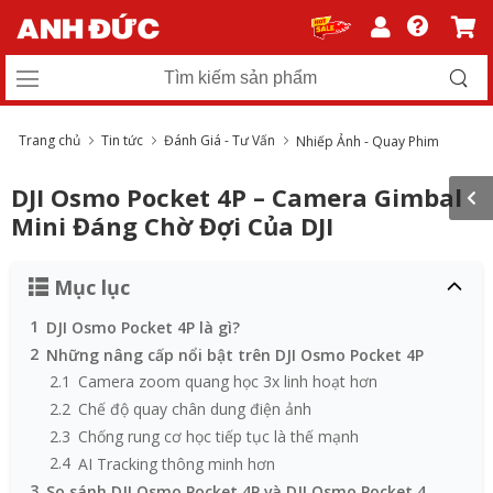
Trang chủ
Tin tức
Đánh Giá - Tư Vấn
Nhiếp Ảnh - Quay Phim
DJI Osmo Pocket 4P – Camera Gimbal
Mini Đáng Chờ Đợi Của DJI
Mục lục
1
DJI Osmo Pocket 4P là gì?
2
Những nâng cấp nổi bật trên DJI Osmo Pocket 4P
2.1
Camera zoom quang học 3x linh hoạt hơn
2.2
Chế độ quay chân dung điện ảnh
2.3
Chống rung cơ học tiếp tục là thế mạnh
2.4
AI Tracking thông minh hơn
3
So sánh DJI Osmo Pocket 4P và DJI Osmo Pocket 4