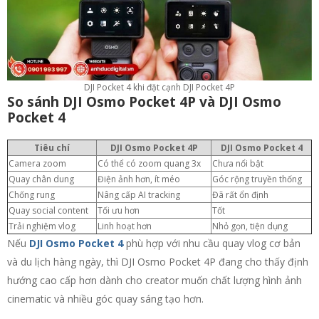
DJI Pocket 4 khi đặt cạnh DJI Pocket 4P
So sánh DJI Osmo Pocket 4P và DJI Osmo
Pocket 4
Tiêu chí
DJI Osmo Pocket 4P
DJI Osmo Pocket 4
Camera zoom
Có thể có zoom quang 3x
Chưa nổi bật
Quay chân dung
Điện ảnh hơn, ít méo
Góc rộng truyền thống
Chống rung
Nâng cấp AI tracking
Đã rất ổn định
Quay social content
Tối ưu hơn
Tốt
Trải nghiệm vlog
Linh hoạt hơn
Nhỏ gọn, tiện dụng
Nếu
DJI Osmo Pocket 4
phù hợp với nhu cầu quay vlog cơ bản
và du lịch hàng ngày, thì DJI Osmo Pocket 4P đang cho thấy định
hướng cao cấp hơn dành cho creator muốn chất lượng hình ảnh
cinematic và nhiều góc quay sáng tạo hơn.