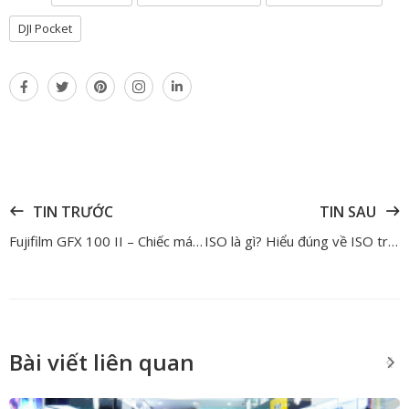
DJI Pocket
TIN TRƯỚC
TIN SAU
Fujifilm GFX 100 II – Chiếc máy ảnh khiến medium format trở nên thực tế hơn bao giờ hết
ISO là gì? Hiểu đúng về ISO trong máy ảnh để chụp ảnh đẹp hơn
Bài viết liên quan