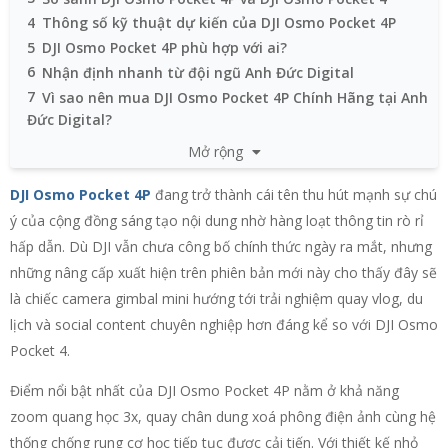
4
Thông số kỹ thuật dự kiến của DJI Osmo Pocket 4P
5
DJI Osmo Pocket 4P phù hợp với ai?
6
Nhận định nhanh từ đội ngũ Anh Đức Digital
7
Vì sao nên mua DJI Osmo Pocket 4P Chính Hãng tại Anh
Đức Digital?
Mở rộng
DJI Osmo Pocket 4P
đang trở thành cái tên thu hút mạnh sự chú
ý của cộng đồng sáng tạo nội dung nhờ hàng loạt thông tin rò rỉ
hấp dẫn. Dù DJI vẫn chưa công bố chính thức ngày ra mắt, nhưng
những nâng cấp xuất hiện trên phiên bản mới này cho thấy đây sẽ
là chiếc camera gimbal mini hướng tới trải nghiệm quay vlog, du
lịch và social content chuyên nghiệp hơn đáng kể so với DJI Osmo
Pocket 4.
Điểm nổi bật nhất của DJI Osmo Pocket 4P nằm ở khả năng
zoom quang học 3x, quay chân dung xoá phông điện ảnh cùng hệ
thống chống rung cơ học tiếp tục được cải tiến. Với thiết kế nhỏ