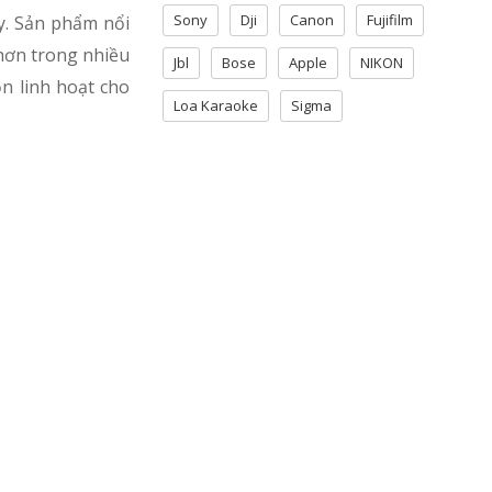
Sony
Dji
Canon
Fujifilm
y. Sản phẩm nổi
 hơn trong nhiều
Jbl
Bose
Apple
NIKON
n linh hoạt cho
Loa Karaoke
Sigma