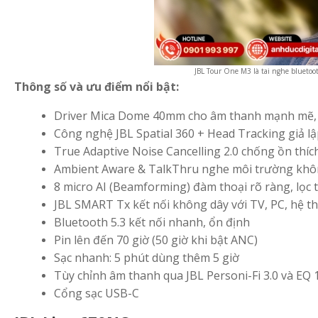
JBL Tour One M3 là tai nghe bluetoo
Thông số và ưu điểm nổi bật:
Driver Mica Dome 40mm cho âm thanh mạnh mẽ, c
Công nghệ JBL Spatial 360 + Head Tracking giả 
True Adaptive Noise Cancelling 2.0 chống ồn thí
Ambient Aware & TalkThru nghe môi trường khôn
8 micro AI (Beamforming) đàm thoại rõ ràng, lọc 
JBL SMART Tx kết nối không dây với TV, PC, hệ thố
Bluetooth 5.3 kết nối nhanh, ổn định
Pin lên đến 70 giờ (50 giờ khi bật ANC)
Sạc nhanh: 5 phút dùng thêm 5 giờ
Tùy chỉnh âm thanh qua JBL Personi-Fi 3.0 và EQ 
Cổng sạc USB-C