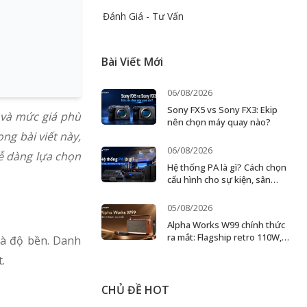
Đánh Giá - Tư Vấn
Bài Viết Mới
06/08/2026
Sony FX5 vs Sony FX3: Ekip
 và mức giá phù
nên chọn máy quay nào?
ng bài viết này,
06/08/2026
dễ dàng lựa chọn
Hệ thống PA là gì? Cách chọn
cấu hình cho sự kiện, sân
khấu và doanh nghiệp
05/08/2026
Alpha Works W99 chính thức
ra mắt: Flagship retro 110W,
và độ bền. Danh
karaoke 2 micro
.
CHỦ ĐỀ HOT