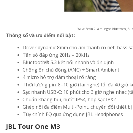
Wave Beam 2 là tai nghe bluetooth JB
Thông số và ưu điểm nổi bật:
Driver dynamic 8mm cho âm thanh rõ nét, bass s
Tần số đáp ứng 20Hz – 20kHz
Bluetooth® 5.3 kết nối nhanh và ổn định
Chống ồn chủ động (ANC) + Smart Ambient
4 micro hỗ trợ đàm thoại rõ ràng
Thời lượng pin: 8–10 giờ (tai nghe),tối đa 40 giờ
Sạc nhanh USB-C: 10 phút cho 3 giờ nghe nhạc (t
Chuẩn kháng bụi, nước IP54; hộp sạc IPX2
Ghép nối đa điểm Multi-Point, chuyển đổi thiết b
Tùy chỉnh EQ qua ứng dụng JBL Headphones
JBL Tour One M3