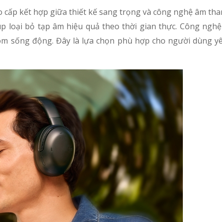
 cấp kết hợp giữa thiết kế sang trọng và công nghệ âm than
úp loại bỏ tạp âm hiệu quả theo thời gian thực. Công nghệ
m sống động. Đây là lựa chọn phù hợp cho người dùng yê