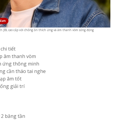
th JBL cao cấp với chống ồn thích ứng và âm thanh vòm sống động
hi tiết
lập âm thanh vòm
ch ứng thông minh
g cần tháo tai nghe
tạp âm tốt
ng giải trí
12 băng tần