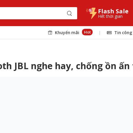
Flash Sale
Hết thời gian
Hot
Khuyến mãi
|
Tin công
oth JBL nghe hay, chống ồn ấn