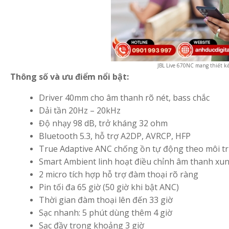
JBL Live 670NC mang thiết kế
Thông số và ưu điểm nổi bật:
Driver 40mm cho âm thanh rõ nét, bass chắc
Dải tần 20Hz – 20kHz
Độ nhạy 98 dB, trở kháng 32 ohm
Bluetooth 5.3, hỗ trợ A2DP, AVRCP, HFP
True Adaptive ANC chống ồn tự động theo môi t
Smart Ambient linh hoạt điều chỉnh âm thanh xu
2 micro tích hợp hỗ trợ đàm thoại rõ ràng
Pin tối đa 65 giờ (50 giờ khi bật ANC)
Thời gian đàm thoại lên đến 33 giờ
Sạc nhanh: 5 phút dùng thêm 4 giờ
Sạc đầy trong khoảng 3 giờ