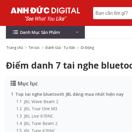
Danh Mục Sản Phẩm
Trang chủ
Tin tức
Đánh Giá - Tư Vấn
Di Động
Điểm danh 7 tai nghe blueto
Mục lục
1
Top tai nghe bluetooth JBL đáng mua nhất hiện nay
1.1
JBL Wave Beam 2
1.2
JBL Tour One M3
1.3
JBL Live 670NC
1.4
JBL Tune Beam 2
1.5
JBL Tune 670NC