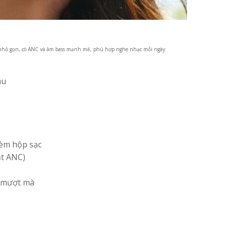
L nhỏ gọn, có ANC và âm bass mạnh mẽ, phù hợp nghe nhạc mỗi ngày
âu
 kèm hộp sạc
ắt ANC)
ị mượt mà