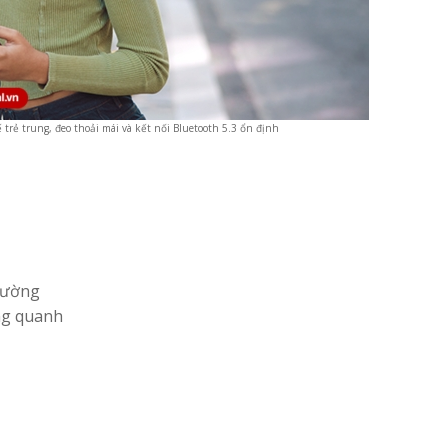
 trẻ trung, đeo thoải mái và kết nối Bluetooth 5.3 ổn định
rường
ng quanh