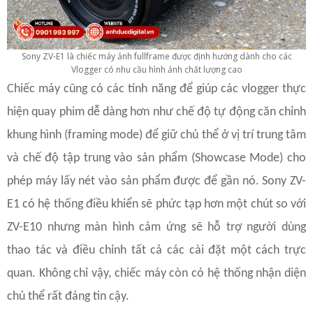
Sony ZV-E1 là chiếc máy ảnh fullframe được định hướng dành cho các
Vlogger có nhu cầu hình ảnh chất lượng cao
Chiếc máy cũng có các tính năng để giúp các vlogger thực
hiện quay phim dễ dàng hơn như chế độ tự động căn chỉnh
khung hình (framing mode) để giữ chủ thể ở vị trí trung tâm
và chế độ tập trung vào sản phẩm (Showcase Mode) cho
phép máy lấy nét vào sản phẩm được để gần nó. Sony ZV-
E1 có hệ thống điều khiển sẽ phức tạp hơn một chút so với
ZV-E10 nhưng màn hình cảm ứng sẽ hỗ trợ người dùng
thao tác và điều chỉnh tất cả các cài đặt một cách trực
quan. Không chỉ vậy, chiếc máy còn có hệ thống nhận diện
chủ thể rất đáng tin cậy.