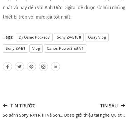
nhất và hãy đến với Anh Đức Digital để được sở hữu những
thiết bị trên với mức giá tốt nhất.
Tags:
Dji Osmo Pocket 3
Sony ZV-E10 II
Quay Vlog
Sony ZV-E1
Vlog
Canon PowerShot V1
TIN TRƯỚC
TIN SAU
So sánh Sony RX1R III và Sony A7CR – Nên lựa chọn chiếc máy compact tiện dụng hay fullframe tiêu chuẩn
Bose giới thiệu tai nghe QuietComfort Ultra Earbuds (2nd Gen) – phiên bản nâng cấp ấn tượng về nhiều tính năng