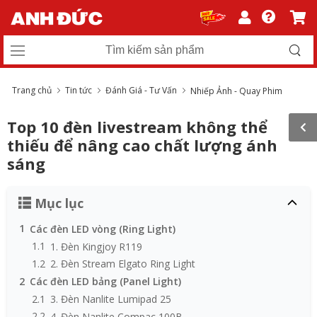
Trang chủ
Tin tức
Đánh Giá - Tư Vấn
Nhiếp Ảnh - Quay Phim
Top 10 đèn livestream không thể
thiếu để nâng cao chất lượng ánh
sáng
Mục lục
1
Các đèn LED vòng (Ring Light)
1.1
1. Đèn Kingjoy R119
1.2
2. Đèn Stream Elgato Ring Light
2
Các đèn LED bảng (Panel Light)
2.1
3. Đèn Nanlite Lumipad 25
2.2
4. Đèn Nanlite Compac 100B