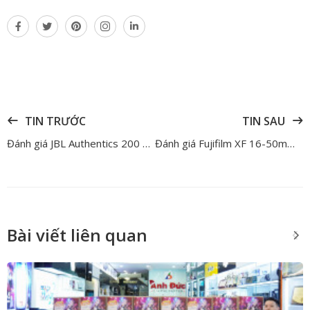
TIN TRƯỚC
TIN SAU
Đánh giá JBL Authentics 200 – Chiếc loa retro đặc biệt cho căn phòng trang nhã và ấm cúng
Đánh giá Fujifilm XF 16-50mm F/2.8-4.8 R LM WR – Có gì đặc biệt trong ống kính kit mới của Fujifilm?
Bài viết liên quan