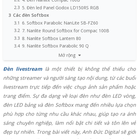
2.3
5. Đèn led Panel Godox LD150RS RGB
3
Các đèn Softbox
3.1
6. Softbox Parabolic NanLite SB-FZ60
3.2
7. Nanlite Round Softbox for Compac 100B
3.3
8. Nanlite Softbox Lantern 80
3.4
9. Nanlite Softbox Parabolic 90 Q
3.5
10. Softbox cầu CS-65D
Mở rộng
Đèn livestream
là một thiết bị không thể thiếu cho
những streamer và người sáng tạo nội dung, từ các buổi
livestream trực tiếp đến việc chụp ảnh sản phẩm hoặc
trang điểm. Sự đa dạng về loại đèn như đèn LED vòng,
đèn LED bảng và đèn Softbox mang đến nhiều lựa chọn
phù hợp cho từng nhu cầu khác nhau, giúp tạo ra ánh
sáng chuyên nghiệp, làm nổi bật chi tiết và tôn lên vẻ
đẹp tự nhiên. Trong bài viết này, Anh Đức Digital sẽ giới