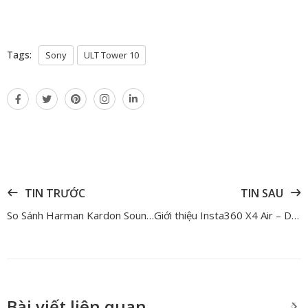
Tags:
Sony
ULT Tower 10
TIN TRƯỚC
TIN SAU
So Sánh Harman Kardon SoundSticks 5 Và Aura Studio 5 – Nên Mua Loa Nào?
Giới thiệu Insta360 X4 Air – Dòng máy quay 360 độ nhỏ gọn với hiệu năng mạnh mẽ
Bài viết liên quan