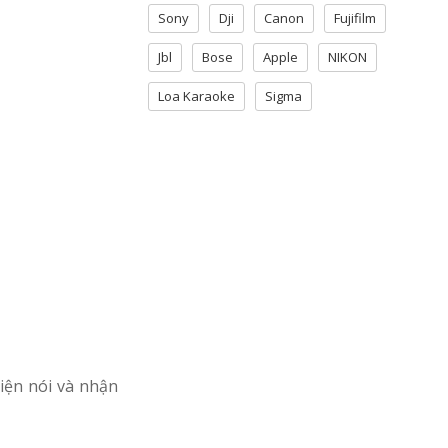
Sony
Dji
Canon
Fujifilm
Jbl
Bose
Apple
NIKON
Loa Karaoke
Sigma
iện nói và nhận