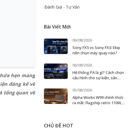
Đánh Giá - Tư Vấn
Bài Viết Mới
06/08/2026
Sony FX5 vs Sony FX3: Ekip
nên chọn máy quay nào?
06/08/2026
Hệ thống PA là gì? Cách chọn
hứa hẹn mang
cấu hình cho sự kiện, sân
khấu và doanh nghiệp
iện đáng kể về
05/08/2026
á tổng quan về
Alpha Works W99 chính thức
ra mắt: Flagship retro 110W,
karaoke 2 micro
CHỦ ĐỀ HOT