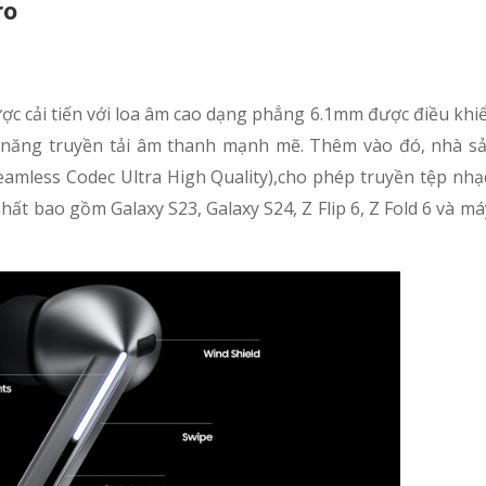
ro
ược cải tiến với loa âm cao dạng phẳng 6.1mm được điều khiể
năng truyền tải âm thanh mạnh mẽ. Thêm vào đó, nhà sả
mless Codec Ultra High Quality),cho phép truyền tệp nhạc
nhất bao gồm Galaxy S23, Galaxy S24, Z Flip 6, Z Fold 6 và m