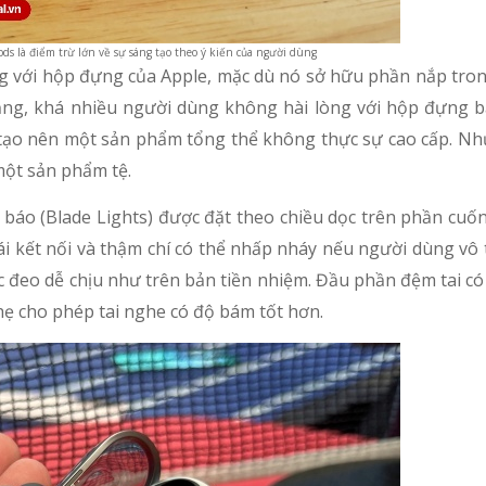
ods là điểm trừ lớn về sự sáng tạo theo ý kiến của người dùng
ng với hộp đựng của Apple, mặc dù nó sở hữu phần nắp tron
rằng, khá nhiều người dùng không hài lòng với hộp đựng 
h, tạo nên một sản phẩm tổng thể không thực sự cao cấp. N
một sản phẩm tệ.
báo (Blade Lights) được đặt theo chiều dọc trên phần cuốn
hái kết nối và thậm chí có thể nhấp nháy nếu người dùng vô 
c đeo dễ chịu như trên bản tiền nhiệm. Đầu phần đệm tai c
nhẹ cho phép tai nghe có độ bám tốt hơn.