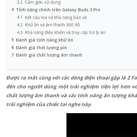
3.2
Cảm giác sử dụng
4
TÍnh năng chính trên Galaxy Buds 3 Pro
4.1
Kết cấu loa và khả năng bảo vệ
4.2
Khử ồn và âm thanh 360 độ
4.3
Khả năng điều khiển và truy cập trợ lý áo
5
Đánh giá tính năng khử ồn
6
Đánh giá thời lượng pin
7
Đánh giá chất lượng âm thanh
7.1
Cải tiến về chất âm
7.2
So sánh trải nghiệm nghe nhạc
Được ra mắt cùng với các dòng điện thoại gập là Z Fol
8
Đánh giá chất lượng đàm thoại và kết nối
9
Kết luận về Galaxy Buds 3 Pro
đến cho người dùng một trải nghiệm tiện lợi hơn vớ
chất lượng âm thanh và các tính năng ấn tượng khác
trải nghiệm của chiếc tai nghe này.