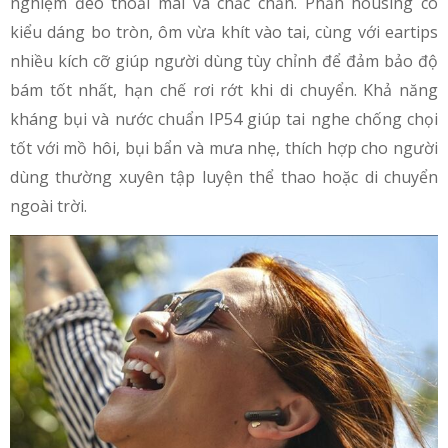
nghiệm đeo thoải mái và chắc chắn. Phần housing có
kiểu dáng bo tròn, ôm vừa khít vào tai, cùng với eartips
nhiều kích cỡ giúp người dùng tùy chỉnh để đảm bảo độ
bám tốt nhất, hạn chế rơi rớt khi di chuyển. Khả năng
kháng bụi và nước chuẩn IP54 giúp tai nghe chống chọi
tốt với mồ hôi, bụi bẩn và mưa nhẹ, thích hợp cho người
dùng thường xuyên tập luyện thể thao hoặc di chuyển
ngoài trời.