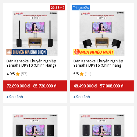
20-35m2
Trả góp 0%
Dàn Karaoke Chuyên Nghiệp
Dàn Karaoke Chuyên Nghiệp
Yamaha DKY10 (Chính Hãng)
Yamaha DKY16 (Chính hãng)
4.9/5
(57)
5/5
(11)
72.890.000 ₫
85.720.000 ₫
48.490.000 ₫
57.008.000 ₫
So sánh
So sánh