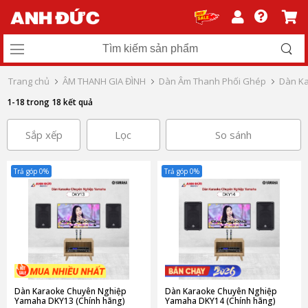
Trang chủ
ÂM THANH GIA ĐÌNH
Dàn Âm Thanh Phối Ghép
Dàn Ka
1-18 trong 18 kết quả
Sắp xếp
Lọc
So sánh
Trả góp 0%
Trả góp 0%
Dàn Karaoke Chuyên Nghiệp
Dàn Karaoke Chuyên Nghiệp
Yamaha DKY13 (Chính hãng)
Yamaha DKY14 (Chính hãng)