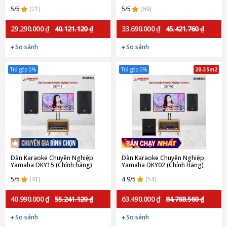
5/5
(21)
5/5
(69)
29.290.000 ₫
40.121.120 ₫
33.690.000 ₫
45.421.760 ₫
So sánh
So sánh
Trả góp 0%
Trả góp 0%
20-35m2
Dàn Karaoke Chuyên Nghiệp
Dàn Karaoke Chuyên Nghiệp
Yamaha DKY15 (Chính hãng)
Yamaha DKY02 (Chính Hãng)
5/5
(41)
4.9/5
(54)
40.990.000 ₫
55.241.120 ₫
63.490.000 ₫
84.768.560 ₫
So sánh
So sánh