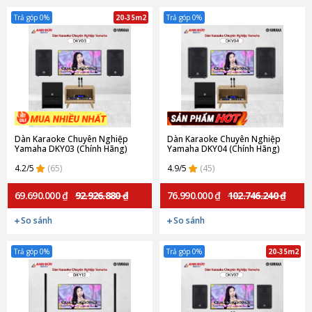
Trả góp 0%
20-35m2
Trả góp 0%
Dàn Karaoke Chuyên Nghiệp
Dàn Karaoke Chuyên Nghiệp
Yamaha DKY03 (Chính Hãng)
Yamaha DKY04 (Chính Hãng)
4.2/5
(65)
4.9/5
(45)
69.690.000 ₫
92.926.880 ₫
76.990.000 ₫
102.746.240 ₫
So sánh
So sánh
Trả góp 0%
Trả góp 0%
20-35m2