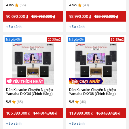
4.8/5
(56)
4.9/5
(43)
90.690.000 ₫
120.968.000 ₫
98.990.000 ₫
132.092.000 ₫
So sánh
So sánh
Trả góp 0%
20-35m2
Trả góp 0%
30-55m2
Dàn Karaoke Chuyên Nghiệp
Dàn Karaoke Chuyên Nghiệp
Yamaha DKY06 (Chính Hãng)
Yamaha DKY08 (Chính Hãng)
5/5
(85)
5/5
(40)
106.390.000 ₫
141.911.360 ₫
119.990.000 ₫
160.133.120 ₫
So sánh
So sánh