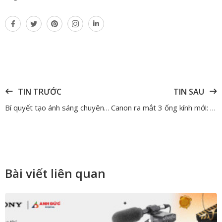
TIN TRƯỚC
TIN SAU
Bí quyết tạo ánh sáng chuyên nghiệp với đèn Led livestream
Canon ra mắt 3 ống kính mới: RF 24mm F1.4 L, RF 50mm F1.4 L và RF 70-200mm F2.8 L IS USM Z
Bài viết liên quan