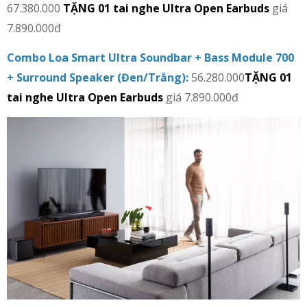
67.380.000
TẶNG 01
tai nghe Ultra Open Earbuds
giá
7.890.000đ
Combo Loa Smart Ultra Soundbar + Bass Module 700
+ Surround Speaker (Đen/Trắng):
56.280.000
TẶNG 01
tai nghe Ultra Open Earbuds
giá 7.890.000đ