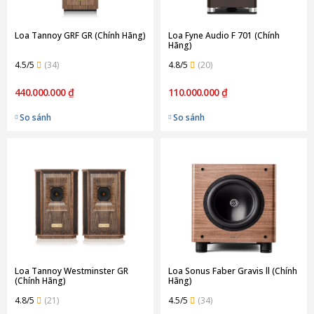
Loa Tannoy GRF GR (Chính Hãng)
Loa Fyne Audio F 701 (Chính
Hãng)
4.5/5
(34)
4.8/5
(20)
440.000.000 ₫
110.000.000 ₫
So sánh
So sánh
Loa Tannoy Westminster GR
Loa Sonus Faber Gravis ll (Chính
(Chính Hãng)
Hãng)
4.8/5
(21)
4.5/5
(34)