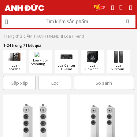
Trang chủ
ÂM THANH HI-END
Loa Hi-end
1-24 trong 71 kết quả
Loa Floor
Standing Hi-
Loa
Loa Center
Loa
Loa
end
Bookshelf
Hi-end
Subwoofer
Surround
Hi-end
Hi-end
Hi-end
Sắp xếp
Lọc
So sánh