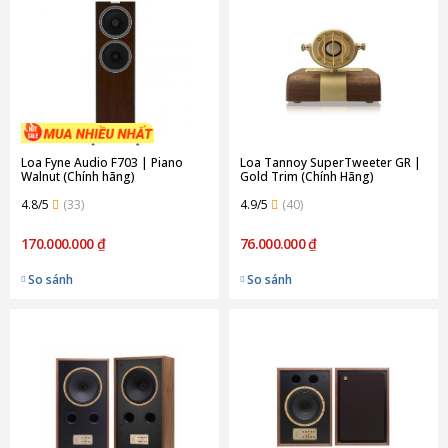
Loa Fyne Audio F703 | Piano
Loa Tannoy SuperTweeter GR |
Walnut (Chính hãng)
Gold Trim (Chính Hãng)
4.8/5
(33)
4.9/5
(40)
170.000.000 ₫
76.000.000 ₫
So sánh
So sánh