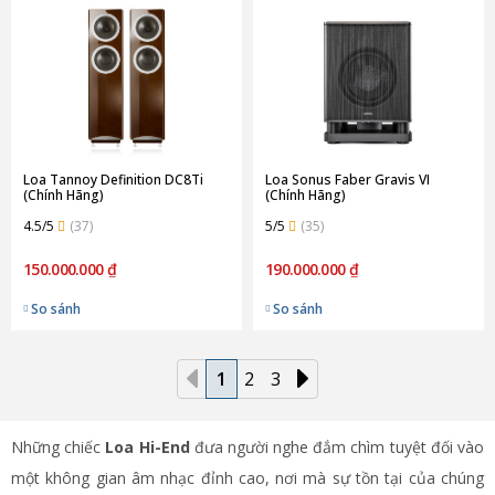
Loa Tannoy Definition DC8Ti
Loa Sonus Faber Gravis VI
(Chính Hãng)
(Chính Hãng)
4.5/5
(37)
5/5
(35)
150.000.000 ₫
190.000.000 ₫
So sánh
So sánh
1
2
3
Những chiếc
Loa Hi-End
đưa người nghe đắm chìm tuyệt đối vào
một không gian âm nhạc đỉnh cao, nơi mà sự tồn tại của chúng