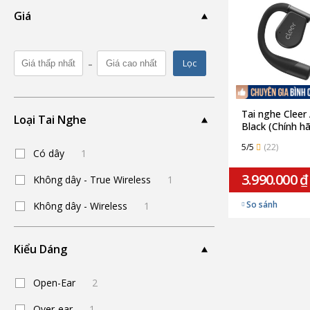
Giá
-
Lọc
Tai nghe Cleer 
Loại Tai Nghe
Black (Chính h
5/5
(22)
Có dây
1
3.990.000 ₫
Không dây - True Wireless
1
So sánh
Không dây - Wireless
1
Kiểu Dáng
Open-Ear
2
Over-ear
1