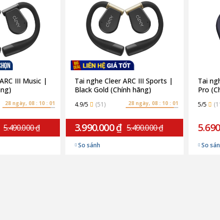
ARC III Music |
Tai nghe Cleer ARC III Sports |
Tai ng
ãng)
Black Gold (Chính hãng)
Pro (C
28 ngày, 08 : 10 : 00
28 ngày, 08 : 10 : 00
4.9/5
(51)
5/5
(1
3.990.000 ₫
5.690
5.490.000 ₫
5.490.000 ₫
So sánh
So sá