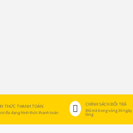
CHÍNH SÁCH ĐỔI TRẢ
NH THỨC THANH TOÁN
Đổi trả trong vòng 30 ngày
trợ đa dạng hình thức thanh toán
lòng