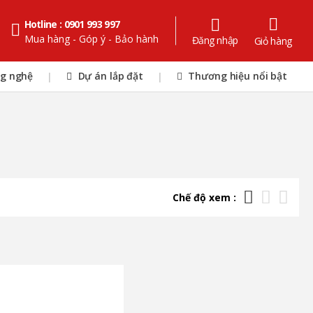
Hotline : 0901 993 997
Mua hàng - Góp ý - Bảo hành
Đăng nhập
Giỏ hàng
ng nghệ
Dự án lắp đặt
Thương hiệu nổi bật
|
|
Chế độ xem :