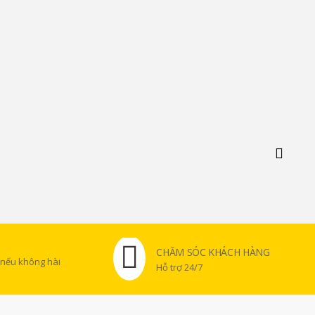
CHĂM SÓC KHÁCH HÀNG
 nếu không hài
Hỗ trợ 24/7