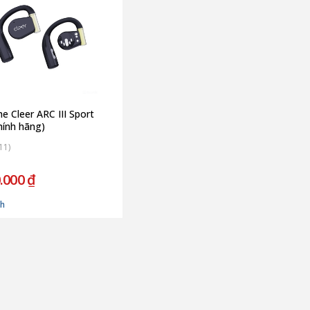
he Cleer ARC III Sport
hính hãng)
11)
.000 ₫
nh