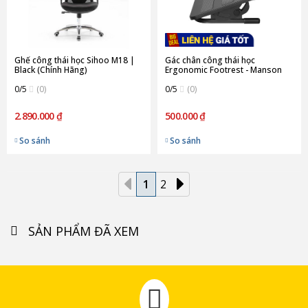
Ghế công thái học Sihoo M18 |
Gác chân công thái học
Black (Chính Hãng)
Ergonomic Footrest - Manson
FR-09 (Chính Hãng)
0/5
(0)
0/5
(0)
2.890.000 ₫
500.000 ₫
So sánh
So sánh
1
2
SẢN PHẨM ĐÃ XEM