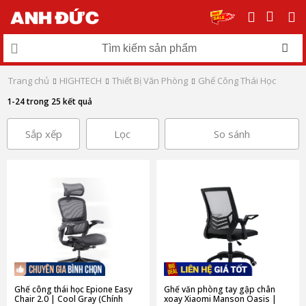
Trang chủ
HIGHTECH
Thiết Bị Văn Phòng
Ghế Công Thái Học
1-24 trong 25 kết quả
Sắp xếp
Lọc
So sánh
Ghế công thái học Epione Easy
Ghế văn phòng tay gập chân
Chair 2.0 | Cool Gray (Chính
xoay Xiaomi Manson Oasis |