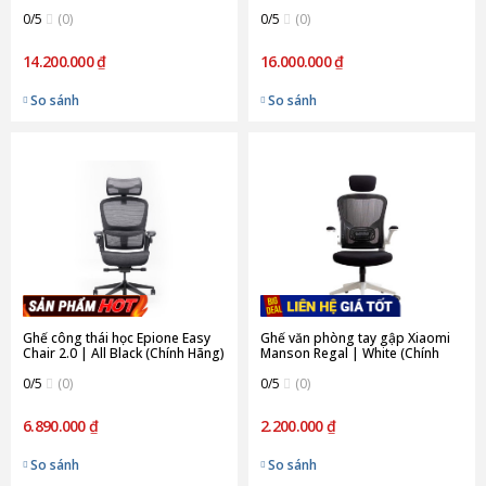
Hãng)
0/5
(0)
0/5
(0)
14.200.000 ₫
16.000.000 ₫
So sánh
So sánh
Ghế công thái học Epione Easy
Ghế văn phòng tay gập Xiaomi
Chair 2.0 | All Black (Chính Hãng)
Manson Regal | White (Chính
Hãng)
0/5
(0)
0/5
(0)
6.890.000 ₫
2.200.000 ₫
So sánh
So sánh