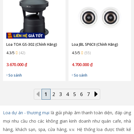
Loa TOA GS-302 (Chính Hãng)
Loa JBL SP6CII (Chính Hãng)
4.3/5
(42)
4.5/5
(55)
3.670.000 ₫
4.700.000 ₫
So sánh
So sánh
1
2
3
4
5
6
7
Loa dự án - thương mại
là giải pháp âm thanh toàn diện, đáp ứng
mọi nhu cầu cho các không gian kinh doanh như quán cafe, nhà
hàng, khách sạn, spa, cửa hàng, v.v. Hệ thống loa được thiết kế