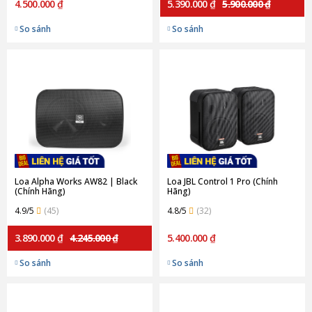
4.500.000 ₫
5.390.000 ₫
5.900.000 ₫
So sánh
So sánh
Loa Alpha Works AW82 | Black
Loa JBL Control 1 Pro (Chính
(Chính Hãng)
Hãng)
4.9/5
(45)
4.8/5
(32)
3.890.000 ₫
4.245.000 ₫
5.400.000 ₫
So sánh
So sánh