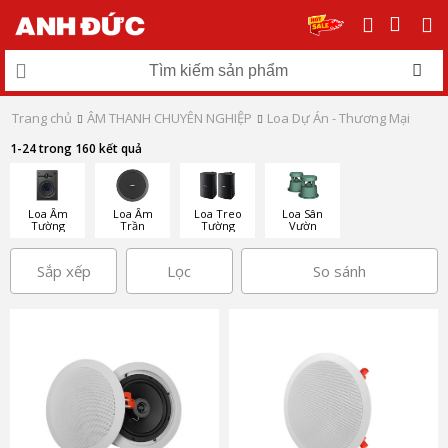
Trang chủ
ÂM THANH CHUYÊN NGHIỆP
Loa Dự Án - Thương Mại
1-24 trong 160 kết quả
Loa Âm
Loa Âm
Loa Treo
Loa Sân
Tường
Trần
Tường
Vườn
Sắp xếp
Lọc
So sánh