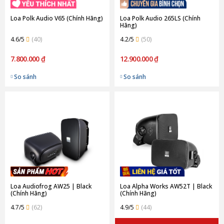
Loa Polk Audio V65 (Chính Hãng)
Loa Polk Audio 265LS (Chính
Hãng)
4.6/5
(40)
4.2/5
(50)
7.800.000 ₫
12.900.000 ₫
So sánh
So sánh
Loa Audiofrog AW25 | Black
Loa Alpha Works AW52T | Black
(Chính Hãng)
(Chính Hãng)
4.7/5
(62)
4.9/5
(44)