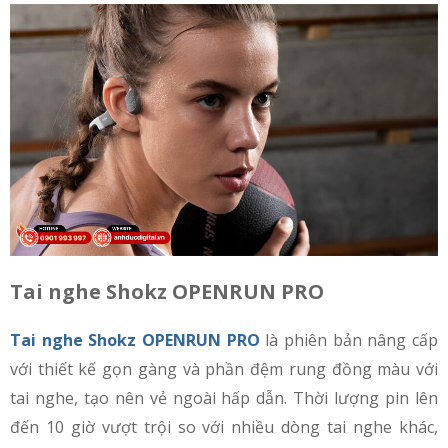
Tai nghe Shokz OPENRUN PRO
Tai nghe Shokz OPENRUN PRO
là phiên bản nâng cấp
với thiết kế gọn gàng và phần đệm rung đồng màu với
tai nghe, tạo nên vẻ ngoài hấp dẫn. Thời lượng pin lên
đến 10 giờ vượt trội so với nhiều dòng tai nghe khác,