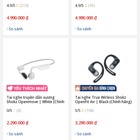
hãng)
(Chính hãng)
4.9/5
(219)
4.9/5
(35)
4.990.000 ₫
4.990.000 ₫
So sánh
So sánh
Tai nghe truyền dẫn xương
Tai nghe True Wirless Shokz
Shokz Openmove | White (Chính
OpenFit Air | Black (Chính hãng)
Hãng)
0/5
(0)
5/5
(168)
2.290.000 ₫
3.290.000 ₫
So sánh
So sánh