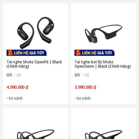
Tai nghe Shokz OpenFit | Black
Tai nghe bơi lội Shokz
(Chính Hãng)
OpenSwim | Black (Chính Hãng)
0/5
(0)
0/5
(0)
4.990.000 ₫
3.990.000 ₫
So sánh
So sánh