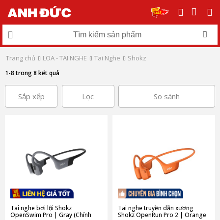
Trang chủ
LOA - TAI NGHE
Tai Nghe
Shokz
1-8 trong 8 kết quả
Sắp xếp
Lọc
So sánh
Tai nghe bơi lội Shokz
Tai nghe truyền dẫn xương
OpenSwim Pro | Gray (Chính
Shokz OpenRun Pro 2 | Orange