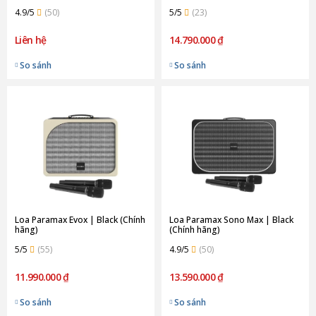
4.9/5
(50)
5/5
(23)
Liên hệ
14.790.000 ₫
So sánh
So sánh
Loa Paramax Evox | Black (Chính
Loa Paramax Sono Max | Black
hãng)
(Chính hãng)
5/5
(55)
4.9/5
(50)
11.990.000 ₫
13.590.000 ₫
So sánh
So sánh