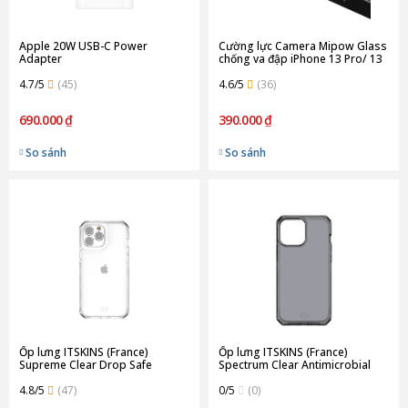
Apple 20W USB-C Power
Cường lực Camera Mipow Glass
Adapter
chống va đập iPhone 13 Pro/ 13
Pro Max | Silver
4.7/5
(45)
4.6/5
(36)
690.000 ₫
390.000 ₫
So sánh
So sánh
Ốp lưng ITSKINS (France)
Ốp lưng ITSKINS (France)
Supreme Clear Drop Safe
Spectrum Clear Antimicrobial
4.5M/15FT for iPhone 13 Pro |
Drop Safe 3M/10FT For iPhone
Transparent
4.8/5
(47)
13 Pro | Smoke
0/5
(0)