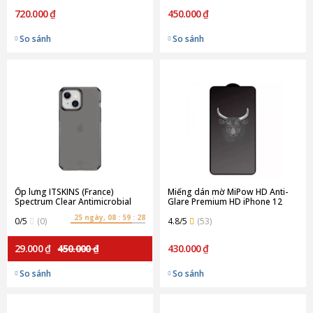
720.000 ₫
450.000 ₫
So sánh
So sánh
Ốp lưng ITSKINS (France)
Miếng dán mờ MiPow HD Anti-
Spectrum Clear Antimicrobial
Glare Premium HD iPhone 12
Drop Safe 3M/10FT For iPhone
Mini (Chính Hãng)
25 ngày, 08 : 59 : 28
13 | Smoke
0/5
(0)
4.8/5
(53)
29.000 ₫
450.000 ₫
430.000 ₫
So sánh
So sánh