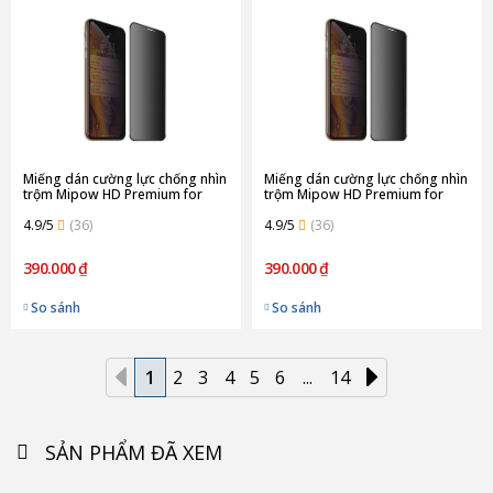
Miếng dán cường lực chống nhìn
Miếng dán cường lực chống nhìn
trộm Mipow HD Premium for
trộm Mipow HD Premium for
iPhone XS Max/ iPhone 11 Pro
iPhone XR/ iPhone 11
Max
4.9/5
(36)
4.9/5
(36)
390.000 ₫
390.000 ₫
So sánh
So sánh
1
2
3
4
5
6
...
14
SẢN PHẨM ĐÃ XEM