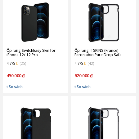
Ốp lưng SwitchEasy Skin for
Ốp lưng ITSKINS (France)
iPhone 12/ 12 Pro
Feroniabio Pure Drop Safe
2M/7FT for iPhone 12/12 Pro |
4.7/5
(25)
Black
4.7/5
(42)
450.000 ₫
620.000 ₫
So sánh
So sánh