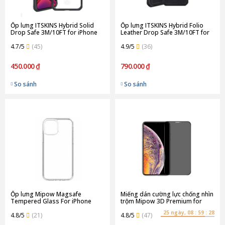
Ốp lưng ITSKINS Hybrid Solid
Ốp lưng ITSKINS Hybrid Folio
Drop Safe 3M/10FT for iPhone
Leather Drop Safe 3M/10FT for
12/12 Pro | Black
iPhone 12/12 Pro | Black
4.7/5
(45)
4.9/5
(36)
450.000 ₫
790.000 ₫
So sánh
So sánh
Ốp lưng Mipow Magsafe
Miếng dán cường lực chống nhìn
Tempered Glass For iPhone
trộm Mipow 3D Premium for
12/12 Pro | Transparent
iPhone XS Max/ iPhone 11 Pro
25 ngày, 08 : 59 : 28
4.8/5
(21)
Max
4.8/5
(47)