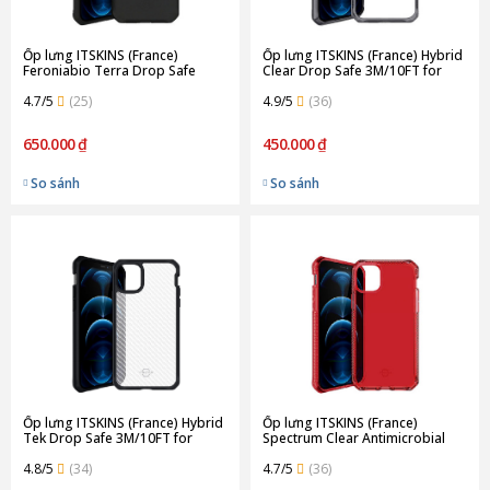
Ốp lưng ITSKINS (France)
Ốp lưng ITSKINS (France) Hybrid
Feroniabio Terra Drop Safe
Clear Drop Safe 3M/10FT for
2M/7FT for iPhone 12/12 Pro |
iPhone 12/12 Pro | Black
Black
4.7/5
(25)
4.9/5
(36)
650.000 ₫
450.000 ₫
So sánh
So sánh
Ốp lưng ITSKINS (France) Hybrid
Ốp lưng ITSKINS (France)
Tek Drop Safe 3M/10FT for
Spectrum Clear Antimicrobial
iPhone 12/12 Pro | Black
Drop Safe 3M/10FT for iPhone
4.8/5
(34)
12/12 Pro | Red
4.7/5
(36)