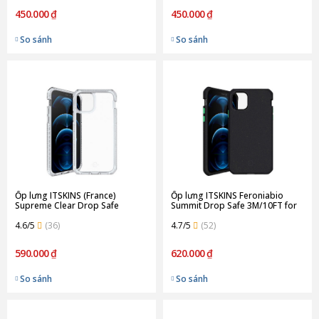
450.000 ₫
450.000 ₫
So sánh
So sánh
Ốp lưng ITSKINS (France)
Ốp lưng ITSKINS Feroniabio
Supreme Clear Drop Safe
Summit Drop Safe 3M/10FT for
4.5M/15FT for iPhone 12/12 Pro
iPhone 12/12 Pro | Black
| White
4.6/5
(36)
4.7/5
(52)
590.000 ₫
620.000 ₫
So sánh
So sánh