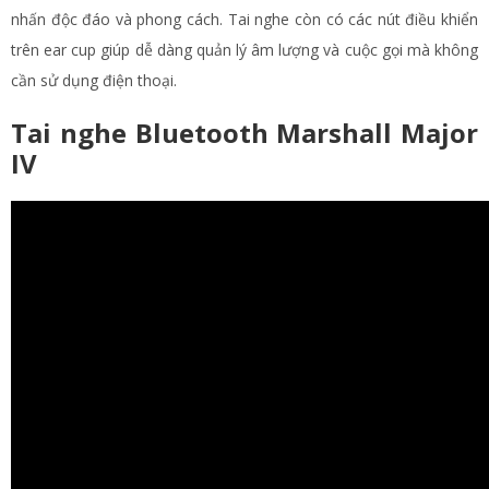
nhấn độc đáo và phong cách. Tai nghe còn có các nút điều khiển
trên ear cup giúp dễ dàng quản lý âm lượng và cuộc gọi mà không
cần sử dụng điện thoại​.
Tai nghe Bluetooth Marshall Major
IV