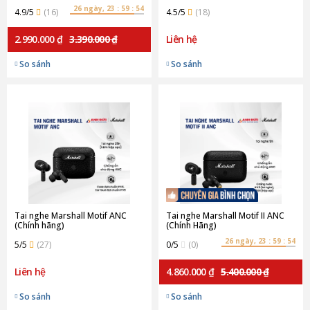
26 ngày, 23 : 59 : 53
4.9/5
(16)
4.5/5
(18)
2.990.000 ₫
3.390.000 ₫
Liên hệ
So sánh
So sánh
Tai nghe Marshall Motif ANC
Tai nghe Marshall Motif II ANC
(Chính hãng)
(Chính Hãng)
26 ngày, 23 : 59 : 53
5/5
(27)
0/5
(0)
Liên hệ
4.860.000 ₫
5.400.000 ₫
So sánh
So sánh