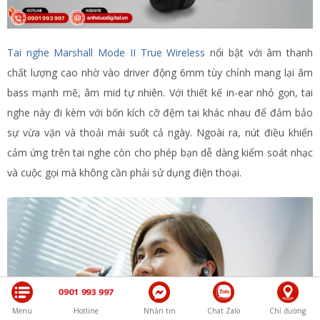
Tai nghe Marshall Mode II True Wireless
nổi bật với âm thanh
chất lượng cao nhờ vào driver động 6mm tùy chỉnh mang lại âm
bass mạnh mẽ, âm mid tự nhiên. Với thiết kế in-ear nhỏ gọn, tai
nghe này đi kèm với bốn kích cỡ đệm tai khác nhau để đảm bảo
sự vừa vặn và thoải mái suốt cả ngày. Ngoài ra, nút điều khiển
cảm ứng trên tai nghe còn cho phép bạn dễ dàng kiểm soát nhạc
và cuộc gọi mà không cần phải sử dụng điện thoại​.
0901 993 997
Menu
Hotline
Nhắn tin
Chat Zalo
Chỉ đường