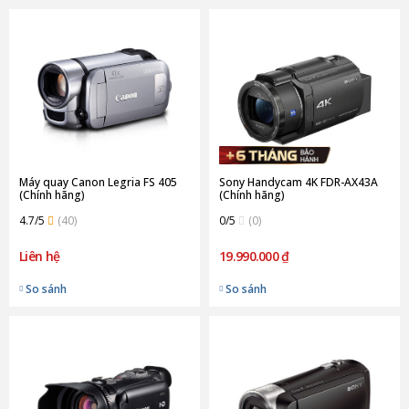
Máy quay Canon Legria FS 405
Sony Handycam 4K FDR-AX43A
(Chính hãng)
(Chính hãng)
4.7/5
(40)
0/5
(0)
Liên hệ
19.990.000 ₫
So sánh
So sánh