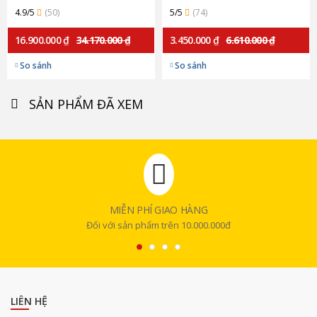
hãng)
4.9/5
(50)
5/5
(74)
16.900.000 ₫
34.170.000 ₫
3.450.000 ₫
6.610.000 ₫
So sánh
So sánh
SẢN PHẨM ĐÃ XEM
MIỄN PHÍ GIAO HÀNG
Đối với sản phẩm trên 10.000.000đ
LIÊN HỆ