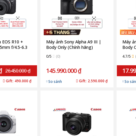
 EOS R10 +
Máy ảnh Sony Alpha A9 III |
Máy ả
5mm f/4.5-6.3
Body Only (Chính hãng)
Body O
 Hãng)
0/5
(0)
4.7/5
₫
145.990.000 ₫
17.99
26.450.000 ₫
Gift:
490.000 ₫
Gift:
2.590.000 ₫
So sánh
So sá