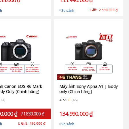
35.000 ₫
155.990.000 ₫
Gift:
2.590.000 ₫
nh
So sánh
nh Canon EOS R6 Mark
Máy ảnh Sony Alpha A1 | Body
Body Only (Chính hãng)
only (Chính hãng)
(34)
4.7/5
(46)
0.000 ₫
134.990.000 ₫
71.830.000 ₫
Gift:
490.000 ₫
nh
So sánh