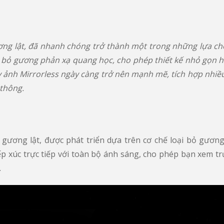
g lật, đã nhanh chóng trở thành một trong những lựa chọn
 bỏ gương phản xạ quang học, cho phép thiết kế nhỏ gọn h
ảnh Mirrorless ngày càng trở nên mạnh mẽ, tích hợp nhiều t
thông.
 gương lật, được phát triển dựa trên cơ chế loại bỏ gươn
ếp xúc trực tiếp với toàn bộ ánh sáng, cho phép bạn xem 
.