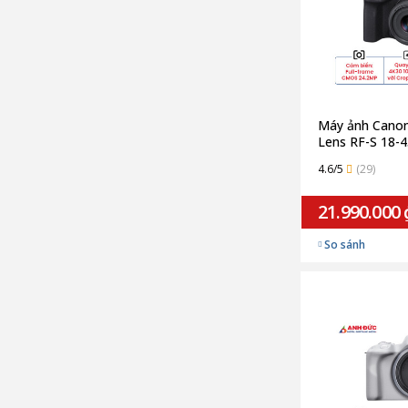
Máy ảnh Canon
Lens RF-S 18-4
IS STM (Chính
4.6/5
(29)
21.990.000 
So sánh