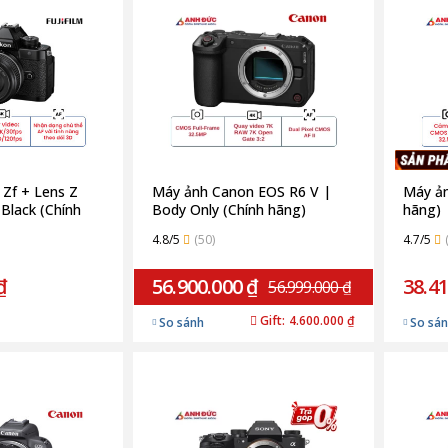
 Zf + Lens Z
Máy ảnh Canon EOS R6 V |
Máy ản
Black (Chính
Body Only (Chính hãng)
hãng)
4.8/5
(50)
4.7/5
₫
56.900.000 ₫
38.41
56.999.000 ₫
Gift:
4.600.000 ₫
So sánh
So sá