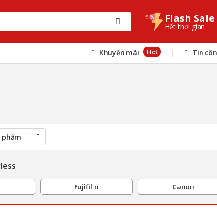
Flash Sale
Hết thời gian
Hot
Khuyến mãi
Tin cô
|
less
Fujifilm
Canon