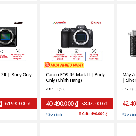
 ZR | Body Only
Canon EOS R6 Mark II | Body
Máy ản
Only (Chính Hãng)
| Silve
4.8/5
(53)
0/5
(0
₫
40.490.000 ₫
42.49
61.990.000 ₫
58.472.000 ₫
Gift:
490.000 ₫
So sánh
So sá