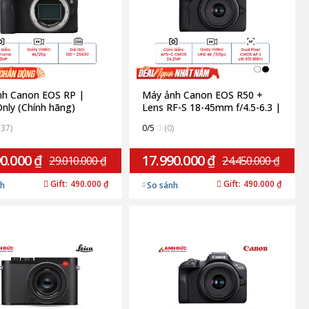
nh Canon EOS RP |
Máy ảnh Canon EOS R50 +
nly (Chính hãng)
Lens RF-S 18-45mm f/4.5-6.3 |
Black (Chính hãng)
(37)
0/5
(0)
0.000 ₫
17.990.000 ₫
29.010.000 ₫
24.450.000 ₫
Gift:
490.000 ₫
Gift:
490.000 ₫
nh
So sánh