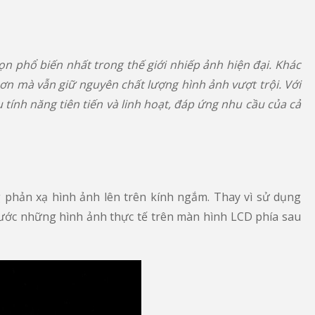
 phổ biến nhất trong thế giới nhiếp ảnh hiện đại. Khác
ơn mà vẫn giữ nguyên chất lượng hình ảnh vượt trội. Với
ính năng tiên tiến và linh hoạt, đáp ứng nhu cầu của cả
g phản xạ hình ảnh lên trên kính ngắm. Thay vì sử dụng
trước những hình ảnh thực tế trên màn hình LCD phía sau