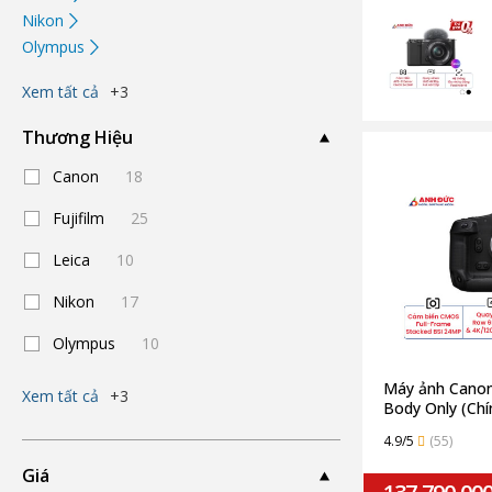
Nikon
Olympus
Xem tất cả
+3
Thương Hiệu
Canon
18
Fujifilm
25
Leica
10
Nikon
17
Olympus
10
Máy ảnh Canon
Xem tất cả
+3
Body Only (Chí
4.9/5
(55)
Giá