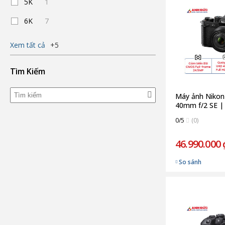
5K
1
6K
7
Xem tất cả
+5
Tìm Kiếm
Máy ảnh Nikon
40mm f/2 SE | 
hãng)
0/5
(0)
46.990.000 
So sánh