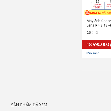
Máy ảnh Canon
Lens RF-S 18-4
White (Chính h
0/5
(0)
18.990.000 
So sánh
SẢN PHẨM ĐÃ XEM