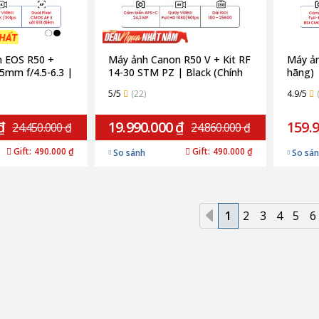
 EOS R50 +
Máy ảnh Canon R50 V + Kit RF
Máy ản
5mm f/4.5-6.3 |
14-30 STM PZ | Black (Chính
hãng)
ãng)
hãng)
5/5
(22)
4.9/5
₫
19.990.000 ₫
159.9
24.450.000 ₫
24.860.000 ₫
Gift:
490.000 ₫
Gift:
490.000 ₫
So sánh
So sá
1
2
3
4
5
6