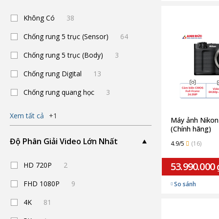
Không Có
38
Chống rung 5 trục (Sensor)
64
Chống rung 5 trục (Body)
3
Chống rung Digital
13
Chống rung quang học
3
Xem tất cả
+1
Máy ảnh Nikon
(Chính hãng)
Độ Phân Giải Video Lớn Nhất
4.9/5
(16)
53.990.000 
HD 720P
2
FHD 1080P
9
So sánh
4K
81