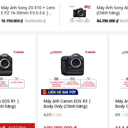
Máy ảnh Sony ZV-E10 + Lens
Máy Ảnh Sony Al
E PZ 16-50mm f/3.5-5.6 |
(Chính hãng)
Black (Chính hãng)
16.190.000 ₫
16.690.000 ₫
84.390.000 ₫
86.3
 EOS R1 |
Máy ảnh Canon EOS R3 |
Máy ản
nh hãng)
Body Only (Chính hãng)
Body O
4.2/5
(29)
0/5
(0