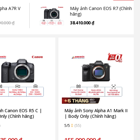
pha A7R V
Máy ảnh Canon EOS R7 (Chính
hãng)
90.000 ₫
38.410.000 ₫
h Canon EOS R5 C |
Máy ảnh Sony Alpha A1 Mark II
nly (Chính hãng)
| Body Only (Chính hãng)
)
5/5
(55)