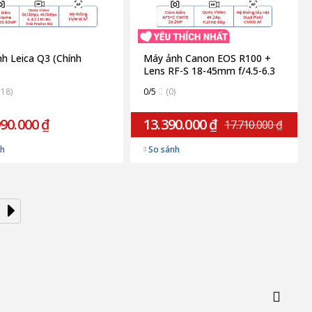
h Leica Q3 (Chính
Máy ảnh Canon EOS R100 +
Lens RF-S 18-45mm f/4.5-6.3
(Chính hãng)
(18)
0/5
(0)
90.000 ₫
13.390.000 ₫
17.710.000 ₫
nh
So sánh