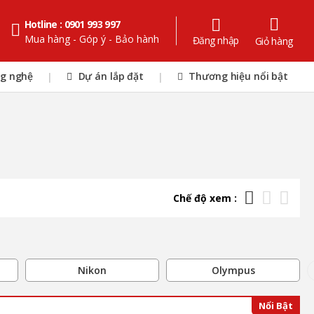
Hotline : 0901 993 997
Mua hàng - Góp ý - Bảo hành
Đăng nhập
Giỏ hàng
ng nghệ
Dự án lắp đặt
Thương hiệu nổi bật
|
|
Chế độ xem :
Nikon
Olympus
Nổi Bật