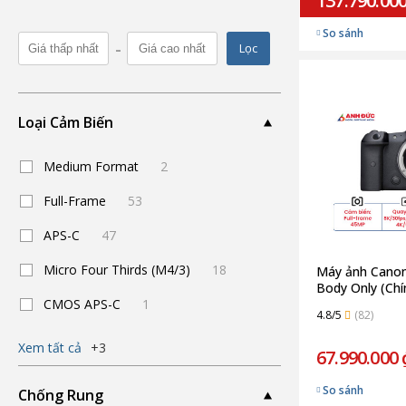
137.790.000
So sánh
-
Lọc
Loại Cảm Biến
Medium Format
2
Full-Frame
53
APS-C
47
Micro Four Thirds (M4/3)
18
Máy ảnh Canon
Body Only (Chí
CMOS APS-C
1
4.8/5
(82)
Xem tất cả
+3
67.990.000 
So sánh
Chống Rung