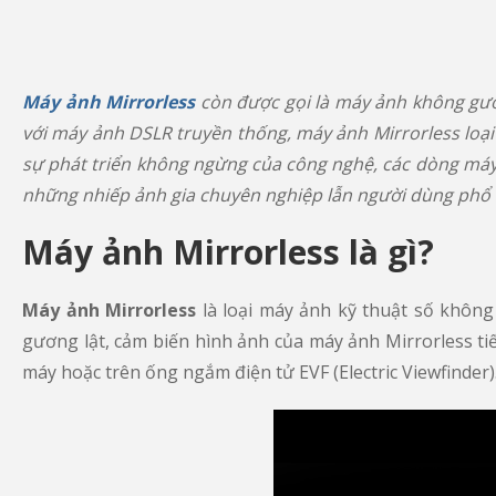
Máy ảnh Mirrorless
còn được gọi là máy ảnh không gươn
với máy ảnh DSLR truyền thống, máy ảnh Mirrorless loại
sự phát triển không ngừng của công nghệ, các dòng máy 
những nhiếp ảnh gia chuyên nghiệp lẫn người dùng phổ 
Máy ảnh Mirrorless là gì?
Máy ảnh Mirrorless
là loại máy ảnh kỹ thuật số không
gương lật, cảm biến hình ảnh của máy ảnh Mirrorless ti
máy hoặc trên ống ngắm điện tử EVF (Electric Viewfinder)