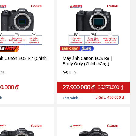
h Canon EOS R7 (Chính
Máy ảnh Canon EOS R8 |
Body Only (Chính hãng)
(35)
0/5
(0)
0.000 ₫
27.900.000 ₫
36.278.000 ₫
Gift:
490.000 ₫
nh
So sánh