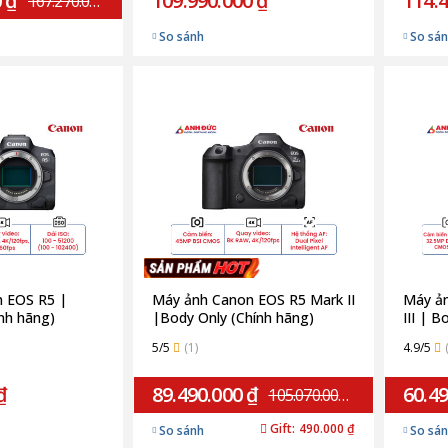
 ₫
109.990.000 ₫
114.4
167.270.000 ₫
So sánh
So sá
 EOS R5 |
Máy ảnh Canon EOS R5 Mark II
Máy ả
nh hãng)
|Body Only (Chính hãng)
III | 
5/5
(1)
4.9/5
₫
89.490.000 ₫
60.49
105.070.000 ₫
Gift:
490.000 ₫
So sánh
So sá