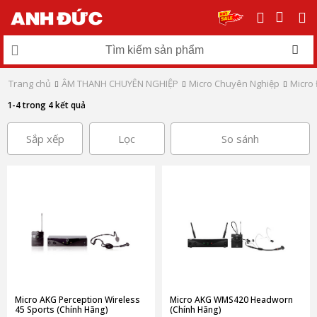
Trang chủ
ÂM THANH CHUYÊN NGHIỆP
Micro Chuyên Nghiệp
Micro 
1-4 trong 4 kết quả
Sắp xếp
Lọc
So sánh
Micro AKG Perception Wireless
Micro AKG WMS420 Headworn
45 Sports (Chính Hãng)
(Chính Hãng)