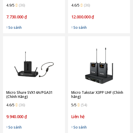
4.9/5
(36)
4.6/5
(36)
7.730.000 ₫
12.000.000 ₫
So sánh
So sánh
Micro Shure SVX14A/PGA31
Micro Takstar X3PP UHF (Chính
(Chính Hãng)
hãng)
4.6/5
(36)
5/5
(54)
9.940.000 ₫
Liên hệ
So sánh
So sánh