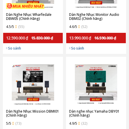
Dàn Nghe Nhạc Wharfedale
Dàn Nghe Nhạc Monitor Audio
DBW05 (Chính Hãng)
DBM02 (Chính hãng)
4.5/5
(55)
4.6/5
(52)
12.590.000 ₫
15.830.000 ₫
13.990.000 ₫
16.590.000 ₫
So sánh
So sánh
Dàn Nghe Nhạc Mission DBMI01
Dàn nghe nhạc Yamaha DBY01
(Chính Hãng)
(Chính hãng)
5/5
(73)
4.9/5
(32)