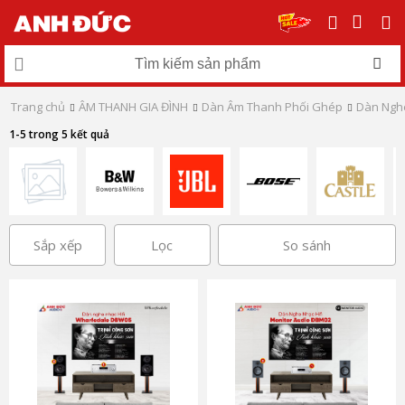
Trang chủ
ÂM THANH GIA ĐÌNH
Dàn Âm Thanh Phối Ghép
Dàn Nghe
1-5 trong 5 kết quả
Sắp xếp
Lọc
So sánh