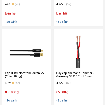
4.6/5
(26)
4.7/5
(52)
Liên hệ
Liên hệ
So sánh
So sánh
Cáp HDMI Norstone Arran 75
Dây cáp âm thanh Sommer -
(Chính Hãng)
Germany SP215 2 x 1.5mm
4.7/5
(42)
4.7/5
(60)
850.000 ₫
85.000 ₫
So sánh
So sánh