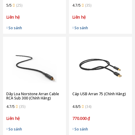
5/5
(25)
4.7/5
(35)
Liên hệ
Liên hệ
So sánh
So sánh
Dây Loa Norstone Arran Cable
Cáp USB Arran 75 (Chính Hãng)
RCA Sub 300 (Chính Hãng)
4.7/5
(35)
4.8/5
(34)
Liên hệ
770.000 ₫
So sánh
So sánh