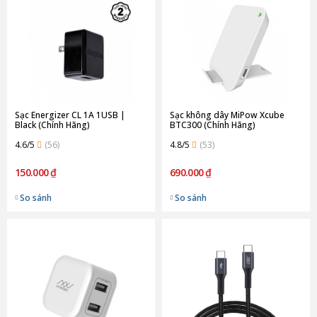
Sạc Energizer CL 1A 1USB |
Sạc không dây MiPow Xcube
Black (Chính Hãng)
BTC300 (Chính Hãng)
4.6/5
(56)
4.8/5
(53)
150.000 ₫
690.000 ₫
So sánh
So sánh