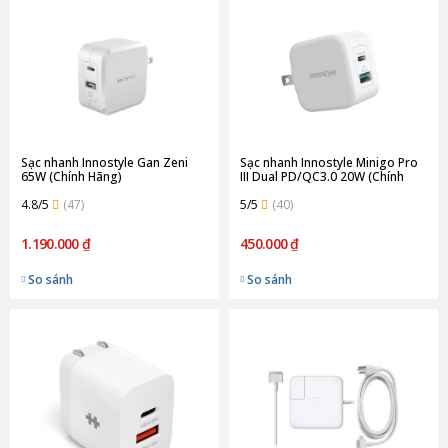
Sạc nhanh Innostyle Gan Zeni
Sạc nhanh Innostyle Minigo Pro
65W (Chính Hãng)
III Dual PD/QC3.0 20W (Chính
Hãng) (IC20-2PDWHI)
4.8/5
(47)
5/5
(40)
1.190.000 ₫
450.000 ₫
So sánh
So sánh