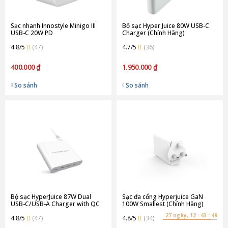
Sạc nhanh Innostyle Minigo III
Bộ sạc Hyper Juice 80W USB-C
USB-C 20W PD
Charger (Chính Hãng)
4.8/5
(47)
4.7/5
(36)
400.000 ₫
1.950.000 ₫
So sánh
So sánh
Bộ sạc HyperJuice 87W Dual
Sạc đa cổng Hyperjuice GaN
USB-C/USB-A Charger with QC
100W Smallest (Chính Hãng)
3.0 USB-C (Chính Hãng)
27 ngày, 12 : 43 : 49
4.8/5
(47)
4.8/5
(34)