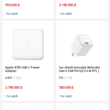
550.000 ₫
2.190.000 ₫
So sánh
So sánh
Apple 87W USB-C Power
Sạc nhanh Innostyle Minicube
Adapter
Gan II 33W PD/QC3.0 & PPS |
White (Chính Hãng) (IC33PD)
4.8/5
(23)
5/5
(10)
2.790.000 ₫
580.000 ₫
So sánh
So sánh