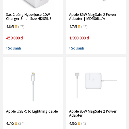
Sạc 2 cổng HyperJuice 20W
Apple 85W MagSafe 2 Power
Charger Small Size HJ205US
Adapter | MD506LL/A
(Chính Hãng)
4.8/5
(47)
4.7/5
(42)
459.000 ₫
1.900.000 ₫
So sánh
So sánh
Apple USB-C to Lightning Cable
Apple 85W MagSafe 2 Power
Adapter
4.7/5
(34)
4.8/5
(43)