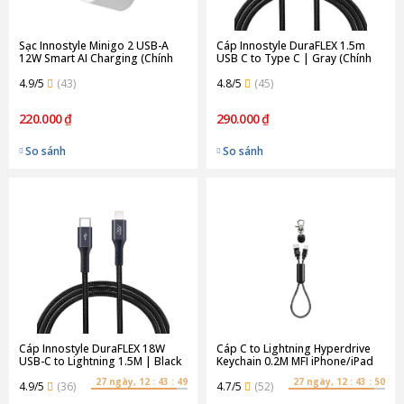
Sạc Innostyle Minigo 2 USB-A
Cáp Innostyle DuraFLEX 1.5m
12W Smart AI Charging (Chính
USB C to Type C | Gray (Chính
Hãng)
Hãng)
4.9/5
(43)
4.8/5
(45)
220.000 ₫
290.000 ₫
So sánh
So sánh
Cáp Innostyle DuraFLEX 18W
Cáp C to Lightning Hyperdrive
USB-C to Lightning 1.5M | Black
Keychain 0.2M MFI iPhone/iPad
(Chính Hãng)
(Chính Hãng) (HD-CLM302)
27 ngày, 12 : 43 : 49
27 ngày, 12 : 43 : 50
4.9/5
(36)
4.7/5
(52)