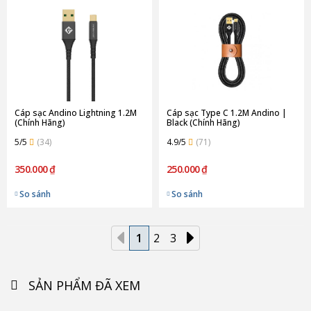
Cáp sạc Andino Lightning 1.2M
Cáp sạc Type C 1.2M Andino |
(Chính Hãng)
Black (Chính Hãng)
5/5
(34)
4.9/5
(71)
350.000 ₫
250.000 ₫
So sánh
So sánh
1
2
3
SẢN PHẨM ĐÃ XEM