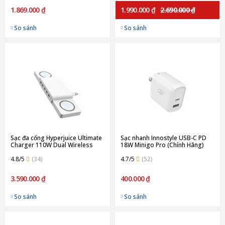
1.869.000 ₫
1.990.000 ₫
2.690.000 ₫
So sánh
So sánh
Sạc đa cổng Hyperjuice Ultimate
Sạc nhanh Innostyle USB-C PD
Charger 110W Dual Wireless
18W Minigo Pro (Chính Hãng)
15W (Chính Hãng)
4.8/5
(34)
4.7/5
(52)
3.590.000 ₫
400.000 ₫
So sánh
So sánh