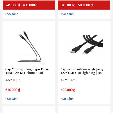
249.000 ₫
490.000 ₫
349.000 ₫
500.000 ₫
So sánh
So sánh
Cáp C to Lightning HyperDrive
Cáp sạc nhanh Innostyle Jazzy
Touch 2M MFI iPhone/iPad
1.5M USB-C to Lightning | Jet
(Chính Hãng) (HD-CLB523)
Black (Chính Hãng)
4.8/5
(35)
4.7/5
(25)
610.000 ₫
400.000 ₫
So sánh
So sánh