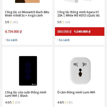
Công tắc cơ Mixswitch Bach điều
Công tắc thông minh Aqara H1
khiển 4 thiết bị + 4 ngữ cảnh
20A | White WS-K01D (Quốc tế)
Orvibo B10W8 | Gold
5/5
(45)
5/5
(44)
6.734.000 ₫
880.000 ₫
1.249.000 ₫
So sánh
So sánh
Công tắc cửa cuốn thông minh
Ổ cắm thông minh Lumi Wifi
Lumi Wifi | Black
4.6/5
(50)
4.8/5
(45)