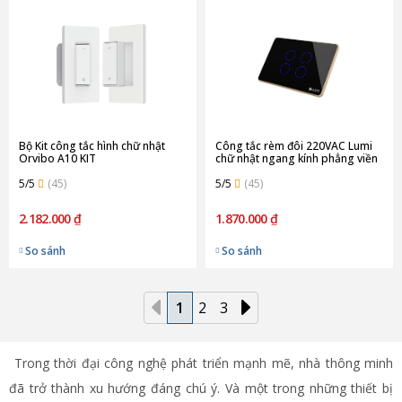
Bộ Kit công tắc hình chữ nhật
Công tắc rèm đôi 220VAC Lumi
Orvibo A10 KIT
chữ nhật ngang kính phẳng viền
thẳng champagne LM-S4C/ND |
5/5
(45)
Black
5/5
(45)
2.182.000 ₫
1.870.000 ₫
So sánh
So sánh
1
2
3
Trong thời đại công nghệ phát triển mạnh mẽ, nhà thông minh
đã trở thành xu hướng đáng chú ý. Và một trong những thiết bị