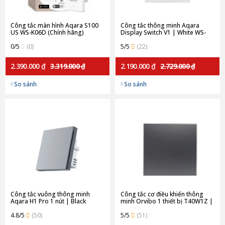
Công tắc màn hình Aqara S100
Công tắc thông minh Aqara
US WS-K06D (Chính hãng)
Display Switch V1 | White WS-
K02D (Quốc tế)
0/5
(0)
5/5
(22)
2.390.000 ₫
3.319.000 ₫
2.190.000 ₫
2.729.000 ₫
So sánh
So sánh
Công tắc vuông thông minh
Công tắc cơ điều khiển thông
Aqara H1 Pro 1 nút | Black
minh Orvibo 1 thiết bị T40W1Z |
QBKG30LM-B (Chính hãng)
Gray
4.8/5
(50)
5/5
(51)