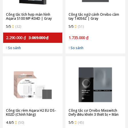
Công tắc tích hợp màn hình
Công tắc ngữ cảnh Orvibo cầm
Aqara S100 MP-K04D | Gray
tay T40S6Z | Gray
(Quốc tế)
5/5
(32)
5/5
(51)
2.290.000 ₫
3.069.000 ₫
1.735.000 ₫
So sánh
So sánh
Công tắc rèm Aqara H2 EU DS-
Công tắc cơ Orvibo Mixswitch
K02D (Chính hãng)
Defy điều khiển 3 thiết bị + Màn
hình DV10 | Gray
4.8/5
(50)
5/5
(45)