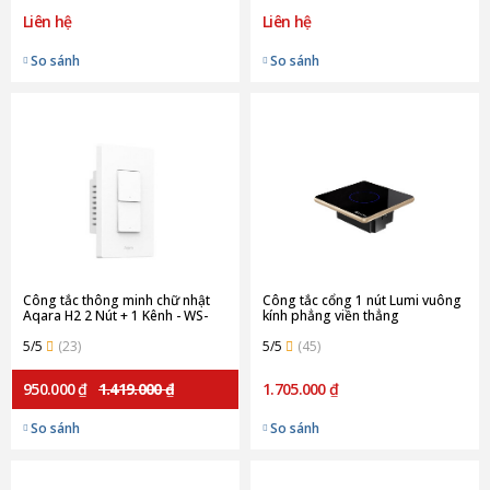
Liên hệ
Liên hệ
So sánh
So sánh
Công tắc thông minh chữ nhật
Công tắc cổng 1 nút Lumi vuông
Aqara H2 2 Nút + 1 Kênh - WS-
kính phẳng viền thẳng
K02E (Quốc tế)
champagne LM-S1G/VD | Black
5/5
(23)
5/5
(45)
950.000 ₫
1.419.000 ₫
1.705.000 ₫
So sánh
So sánh