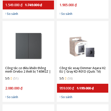
1.549.000 ₫
1.749.000 ₫
1.905.000 ₫
So sánh
So sánh
Công tắc cơ điều khiển thông
Công tắc xoay Dimmer Aqara H2
minh Orvibo 2 thiết bị T40W2Z |
EU | Gray KD-R01D (Quốc Tế)
Gray
5/5
(51)
5/5
(58)
2.080.000 ₫
959.000 ₫
1.199.000 ₫
So sánh
So sánh