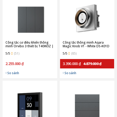
Công tắc cơ điều khiển thông
Công tắc thông minh Aqara
minh Orvibo 3 thiết bị T40W3Z |
Magic Knob V1 - White DS-K01D
Gray
(Quốc tế)
5/5
(51)
5/5
(85)
2.255.000 ₫
3.390.000 ₫
4.879.000 ₫
So sánh
So sánh