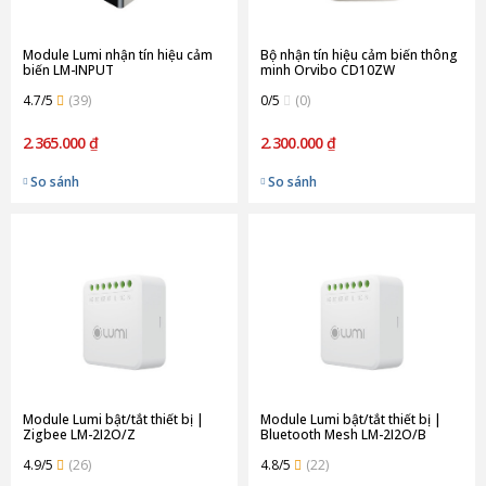
Module Lumi nhận tín hiệu cảm
Bộ nhận tín hiệu cảm biến thông
biến LM-INPUT
minh Orvibo CD10ZW
4.7/5
(39)
0/5
(0)
2.365.000 ₫
2.300.000 ₫
So sánh
So sánh
Module Lumi bật/tắt thiết bị |
Module Lumi bật/tắt thiết bị |
Zigbee LM-2I2O/Z
Bluetooth Mesh LM-2I2O/B
4.9/5
(26)
4.8/5
(22)