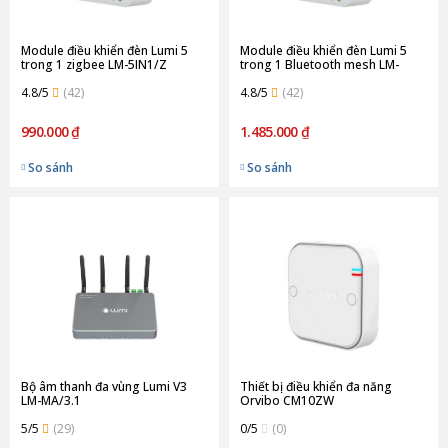
Module điều khiển đèn Lumi 5
Module điều khiển đèn Lumi 5
trong 1 zigbee LM-5IN1/Z
trong 1 Bluetooth mesh LM-
5IN1/B
4.8/5
(42)
4.8/5
(42)
990.000 ₫
1.485.000 ₫
So sánh
So sánh
Bộ âm thanh đa vùng Lumi V3
Thiết bị điều khiển đa năng
LM-MA/3.1
Orvibo CM10ZW
5/5
(29)
0/5
(0)