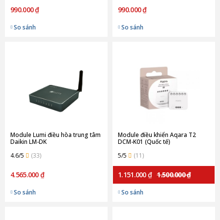
990.000 ₫
990.000 ₫
So sánh
So sánh
Module Lumi điều hòa trung tâm
Module điều khiển Aqara T2
Daikin LM-DK
DCM-K01 (Quốc tế)
4.6/5
(33)
5/5
(11)
4.565.000 ₫
1.151.000 ₫
1.500.000 ₫
So sánh
So sánh