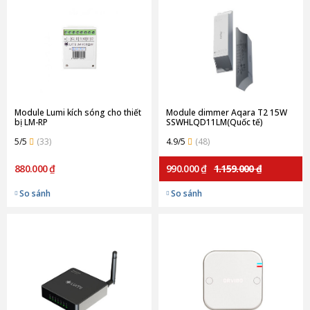
Module Lumi kích sóng cho thiết
Module dimmer Aqara T2 15W
bị LM-RP
SSWHLQD11LM(Quốc tế)
5/5
(33)
4.9/5
(48)
880.000 ₫
990.000 ₫
1.159.000 ₫
So sánh
So sánh