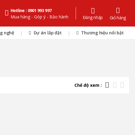
Hotline : 0901 993 997
Mua hàng - Góp ý - Bảo hành
Đăng nhập
Giỏ hàng
ng nghệ
Dự án lắp đặt
Thương hiệu nổi bật
|
|
Chế độ xem :