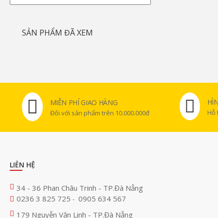
SẢN PHẨM ĐÃ XEM
HÌ
MIỄN PHÍ GIAO HÀNG
Hỗ 
Đối với sản phẩm trên 10.000.000đ
LIÊN HỆ
34 - 36 Phan Châu Trinh - TP.Đà Nẵng
0236 3 825 725
0905 634 567
-
179 Nguyễn Văn Linh - TP.Đà Nẵng