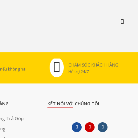
CHĂM SÓC KHÁCH HÀNG
 nếu không hài
Hỗ trợ 24/7
ÀNG
KẾT NỐI VỚI CHÚNG TÔI
àng Trả Góp
àng