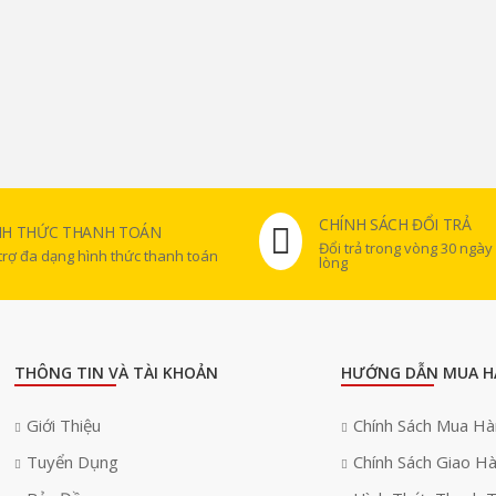
CHÍNH SÁCH ĐỔI TRẢ
NH THỨC THANH TOÁN
Đổi trả trong vòng 30 ngày
trợ đa dạng hình thức thanh toán
lòng
THÔNG TIN VÀ TÀI KHOẢN
HƯỚNG DẪN MUA H
Giới Thiệu
Chính Sách Mua H
Tuyển Dụng
Chính Sách Giao H