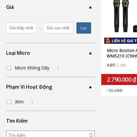
Giá
-
Lọc
Micro Boston 
Loại Micro
WMS210 (Chín
4.8/5
(48)
Micro Không Dây
1
2.790.000 ₫
Phạm Vi Hoạt Động
So sánh
30m
1
Tìm Kiếm