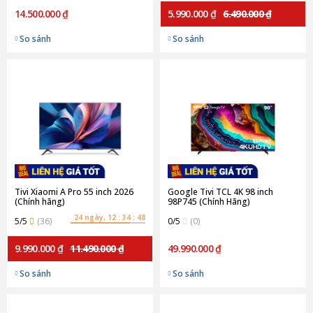
14.500.000 ₫
5.990.000 ₫
6.490.000 ₫
So sánh
So sánh
Tivi Xiaomi A Pro 55 inch 2026
Google Tivi TCL 4K 98 inch
(Chính hãng)
98P745 (Chính Hãng)
24 ngày, 12 : 34 : 48
5/5
(36)
0/5
(0)
9.990.000 ₫
11.490.000 ₫
49.990.000 ₫
So sánh
So sánh