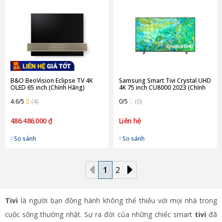
B&O BeoVision Eclipse TV 4K
Samsung Smart Tivi Crystal UHD
OLED 65 inch (Chính Hãng)
4K 75 inch CU8000 2023 (Chính
Hãng)
4.6/5
(4)
0/5
(0)
486.486.000 ₫
Liên hệ
So sánh
So sánh
1
2
Tivi
là người bạn đồng hành không thể thiếu với mọi nhà trong
cuộc sống thường nhật. Sự ra đời của những chiếc smart
tivi
đã