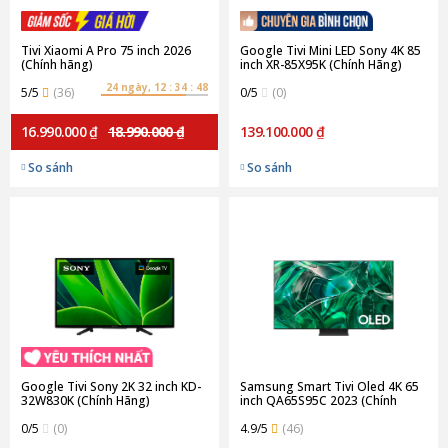
Tivi Xiaomi A Pro 75 inch 2026
Google Tivi Mini LED Sony 4K 85
(Chính hãng)
inch XR-85X95K (Chính Hãng)
24 ngày, 12 : 34 : 48
5/5
(36)
0/5
(0)
16.990.000 ₫
18.990.000 ₫
139.100.000 ₫
So sánh
So sánh
Google Tivi Sony 2K 32 inch KD-
Samsung Smart Tivi Oled 4K 65
32W830K (Chính Hãng)
inch QA65S95C 2023 (Chính
Hãng)
0/5
(0)
4.9/5
(46)