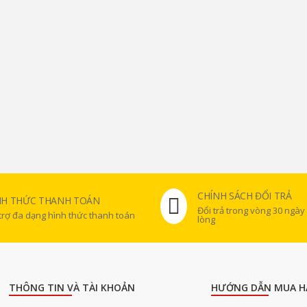
CHÍNH SÁCH ĐỔI TRẢ
NH THỨC THANH TOÁN
Đổi trả trong vòng 30 ngày
trợ đa dạng hình thức thanh toán
lòng
THÔNG TIN VÀ TÀI KHOẢN
HƯỚNG DẪN MUA H