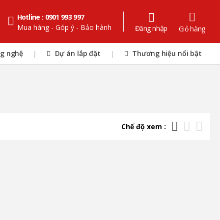
Hotline : 0901 993 997
Mua hàng - Góp ý - Bảo hành
Đăng nhập
Giỏ hàng
ng nghệ
Dự án lắp đặt
Thương hiệu nổi bật
|
|
Chế độ xem :