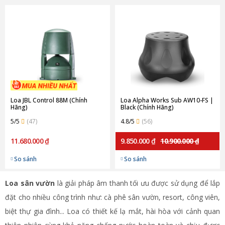
Loa JBL Control 88M (Chính
Loa Alpha Works Sub AW10-FS |
Hãng)
Black (Chính Hãng)
5/5
(47)
4.8/5
(56)
11.680.000 ₫
9.850.000 ₫
10.900.000 ₫
So sánh
So sánh
Loa sân vườn
là giải pháp âm thanh tối ưu được sử dụng để lắp
đặt cho nhiều công trình như: cà phê sân vườn, resort, công viên,
biệt thự gia đình... Loa có thiết kế lạ mắt, hài hòa với cảnh quan