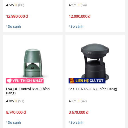
4.5/5
(60)
4.5/5
(64)
12.990.000 ₫
12.000.000 ₫
So sánh
So sánh
Loa JBL Control 85M (Chính
Loa TOA GS-302 (Chính Hãng)
Hãng)
4.8/5
(53)
4.3/5
(42)
8.740.000 ₫
3.670.000 ₫
So sánh
So sánh