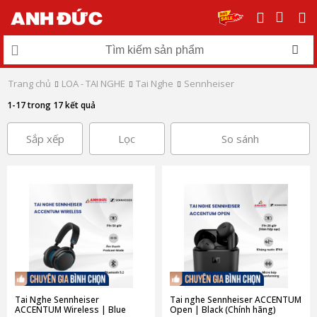
Trang chủ
LOA - TAI NGHE
Tai Nghe
Sennheiser
1-17 trong 17 kết quả
Sắp xếp
Lọc
So sánh
Tai Nghe Sennheiser
Tai nghe Sennheiser ACCENTUM
ACCENTUM Wireless | Blue
Open | Black (Chính hãng)