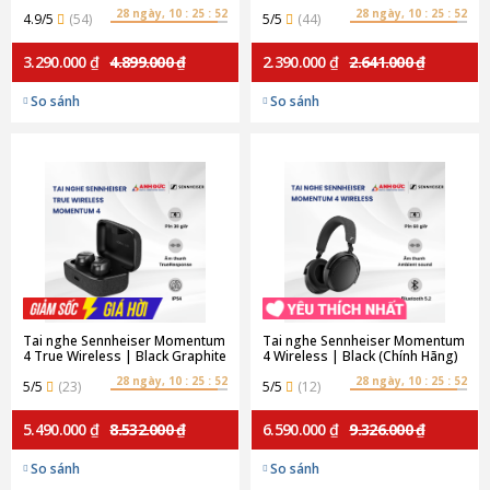
(Chính hãng)
28 ngày, 10 : 25 : 52
28 ngày, 10 : 25 : 52
4.9/5
(54)
5/5
(44)
3.290.000 ₫
4.899.000 ₫
2.390.000 ₫
2.641.000 ₫
So sánh
So sánh
Tai nghe Sennheiser Momentum
Tai nghe Sennheiser Momentum
4 True Wireless | Black Graphite
4 Wireless | Black (Chính Hãng)
(Chính hãng)
28 ngày, 10 : 25 : 52
28 ngày, 10 : 25 : 52
5/5
(23)
5/5
(12)
5.490.000 ₫
8.532.000 ₫
6.590.000 ₫
9.326.000 ₫
So sánh
So sánh