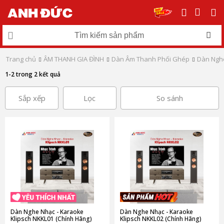
Trang chủ
ÂM THANH GIA ĐÌNH
Dàn Âm Thanh Phối Ghép
Dàn Nghe
1-2 trong 2 kết quả
Sắp xếp
Lọc
So sánh
Dàn Nghe Nhạc - Karaoke
Dàn Nghe Nhạc - Karaoke
Klipsch NKKL01 (Chính Hãng)
Klipsch NKKL02 (Chính Hãng)