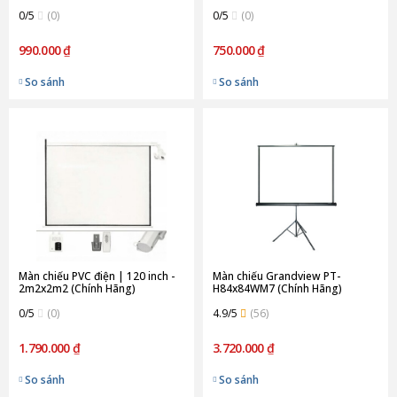
0/5
(0)
0/5
(0)
990.000 ₫
750.000 ₫
So sánh
So sánh
Màn chiếu PVC điện | 120 inch -
Màn chiếu Grandview PT-
2m2x2m2 (Chính Hãng)
H84x84WM7 (Chính Hãng)
0/5
(0)
4.9/5
(56)
1.790.000 ₫
3.720.000 ₫
So sánh
So sánh