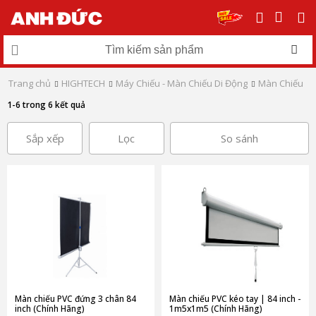
Trang chủ
HIGHTECH
Máy Chiếu - Màn Chiếu Di Động
Màn Chiếu
1-6 trong 6 kết quả
Sắp xếp
Lọc
So sánh
Màn chiếu PVC đứng 3 chân 84
Màn chiếu PVC kéo tay | 84 inch -
inch (Chính Hãng)
1m5x1m5 (Chính Hãng)