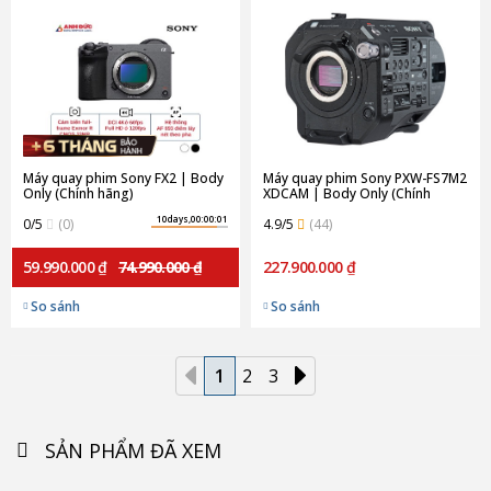
Máy quay phim Sony FX2 | Body
Máy quay phim Sony PXW-FS7M2
Only (Chính hãng)
XDCAM | Body Only (Chính
hãng)
10days,00:00:01
0/5
(0)
4.9/5
(44)
59.990.000 ₫
74.990.000 ₫
227.900.000 ₫
So sánh
So sánh
1
2
3
SẢN PHẨM ĐÃ XEM