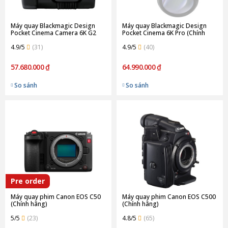
Máy quay Blackmagic Design
Máy quay Blackmagic Design
Pocket Cinema Camera 6K G2
Pocket Cinema 6K Pro (Chính
(Chính hãng)
hãng)
4.9/5
(31)
4.9/5
(40)
57.680.000 ₫
64.990.000 ₫
So sánh
So sánh
Pre order
Máy quay phim Canon EOS C50
Máy quay phim Canon EOS C500
(Chính hãng)
(Chính hãng)
5/5
(23)
4.8/5
(65)