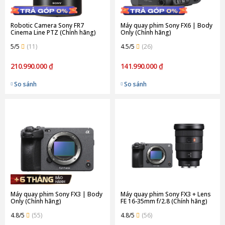
Robotic Camera Sony FR7
Máy quay phim Sony FX6 | Body
Cinema Line PTZ (Chính hãng)
Only (Chính hãng)
5/5
(11)
4.5/5
(26)
210.990.000 ₫
141.990.000 ₫
So sánh
So sánh
Máy quay phim Sony FX3 | Body
Máy quay phim Sony FX3 + Lens
Only (Chính hãng)
FE 16-35mm f/2.8 (Chính hãng)
4.8/5
(55)
4.8/5
(56)