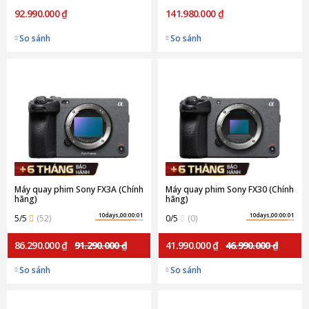
92.990.000 ₫
141.980.000 ₫
So sánh
So sánh
Máy quay phim Sony FX3A (Chính
Máy quay phim Sony FX30 (Chính
hãng)
hãng)
10days,00:00:01
10days,00:00:01
5/5
(52)
0/5
(0)
86.290.000 ₫
91.290.000 ₫
41.990.000 ₫
46.990.000 ₫
So sánh
So sánh