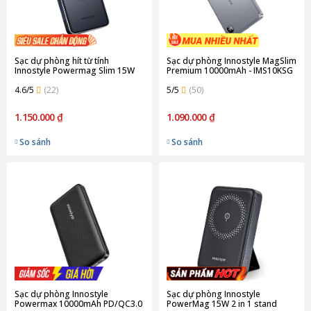
Sạc dự phòng hít từ tính
Sạc dự phòng Innostyle MagSlim
Innostyle Powermag Slim 15W
Premium 10000mAh - IMS10KSG
PD/QC3.0 20W 10000mAh |
| Space Gray (Chính hãng)
Gray (Chính Hãng) (IM20PD)
4.6/5
(22)
5/5
(50)
1.150.000 ₫
1.090.000 ₫
So sánh
So sánh
Sạc dự phòng Innostyle
Sạc dự phòng Innostyle
Powermax 10000mAh PD/QC3.0
PowerMag 15W 2 in 1 stand