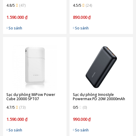
(Chính Hãng)
4.8/5
(47)
4.5/5
(24)
1.590.000 ₫
890.000 ₫
So sánh
So sánh
Sạc dự phòng MiPow Power
Sạc dự phòng Innostyle
Cube 20000 SPT07
Powermax PD 20W 20000mAh
IP20KPD
4.7/5
(73)
0/5
(0)
1.590.000 ₫
990.000 ₫
So sánh
So sánh