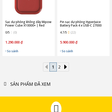
Sạc dự phòng không dây Mipow
Pin sạc dự phòng HyperJuice
Power Cube X10000+ | Red
Battery Pack 4 x USB-C 27000
(Chính Hãng)
mAh 245W - HJ245B
0/5
(0)
4.7/5
(22)
1.290.000 ₫
5.900.000 ₫
So sánh
So sánh
1
2
SẢN PHẨM ĐÃ XEM