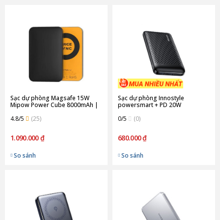
Sạc dự phòng Magsafe 15W
Sạc dự phòng Innostyle
Mipow Power Cube 8000mAh |
powersmart + PD 20W
Black (Chính Hãng)
10000mAh out put 1C2A (3 cổng
4.8/5
(25)
ra) | Black (IP20G2BLK)
0/5
(0)
1.090.000 ₫
680.000 ₫
So sánh
So sánh