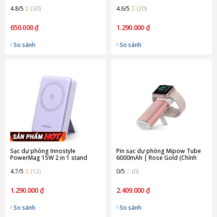
20W | Black (Chính Hãng)
10000mAh PD 20W | Black
(IP20PDBLK)
4.8/5
(30)
(Chính Hãng) (IS20PDBLK)
4.6/5
(20)
650.000 ₫
1.290.000 ₫
So sánh
So sánh
Sạc dự phòng Innostyle
Pin sạc dự phòng Mipow Tube
PowerMag 15W 2 in 1 stand
6000mAh | Rose Gold (Chính
10000mAh PD 20W | Lavender
Hãng)
(Chính Hãng) (IS20PDLV)
4.7/5
(12)
0/5
(0)
1.290.000 ₫
2.409.000 ₫
So sánh
So sánh