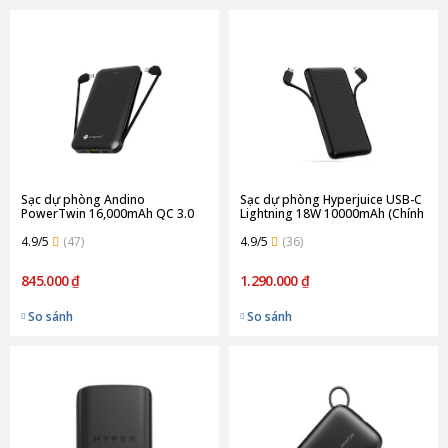
Sạc dự phòng Andino
Sạc dự phòng Hyperjuice USB-C
PowerTwin 16,000mAh QC 3.0
Lightning 18W 10000mAh (Chính
(Chính Hãng)
Hãng)
4.9/5
(47)
4.9/5
(36)
845.000 ₫
1.290.000 ₫
So sánh
So sánh