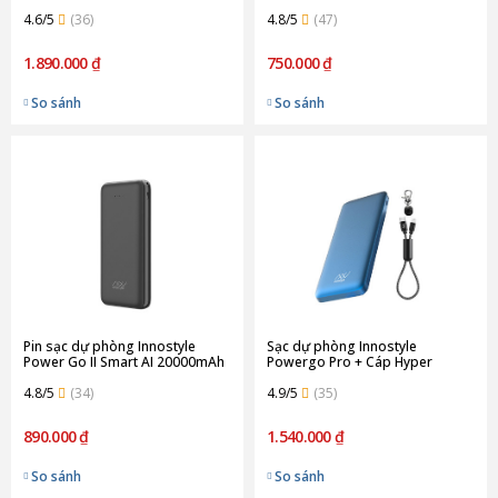
iPhone Lightning Cable | Gray
Hãng)
(Chính Hãng)
4.6/5
(36)
4.8/5
(47)
1.890.000 ₫
750.000 ₫
So sánh
So sánh
Pin sạc dự phòng Innostyle
Sạc dự phòng Innostyle
Power Go II Smart AI 20000mAh
Powergo Pro + Cáp Hyper
(Chính Hãng)
Keychain 0.2M (Chính Hãng)
4.8/5
(34)
4.9/5
(35)
890.000 ₫
1.540.000 ₫
So sánh
So sánh