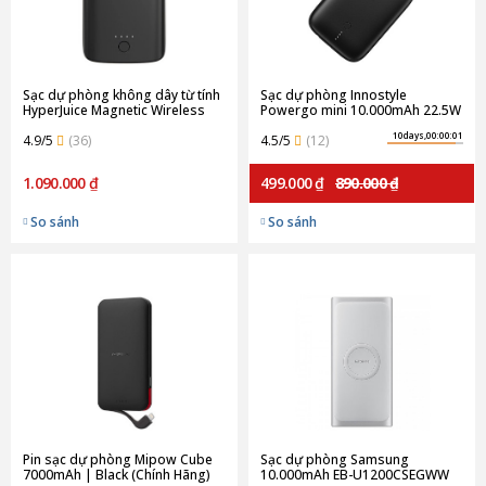
Sạc dự phòng không dây từ tính
Sạc dự phòng Innostyle
HyperJuice Magnetic Wireless
Powergo mini 10.000mAh 22.5W
5000 mAh (Chính Hãng)
tích hợp cáp USB-C (Chính Hãng)
10days,00:00:01
4.9/5
(36)
4.5/5
(12)
1.090.000 ₫
499.000 ₫
890.000 ₫
So sánh
So sánh
Pin sạc dự phòng Mipow Cube
Sạc dự phòng Samsung
7000mAh | Black (Chính Hãng)
10.000mAh EB-U1200CSEGWW