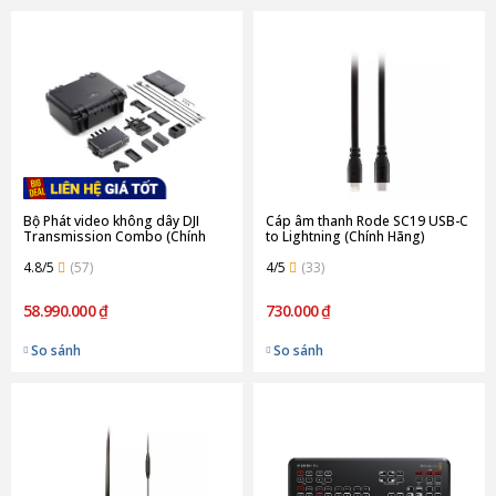
Bộ Phát video không dây DJI
Cáp âm thanh Rode SC19 USB-C
Transmission Combo (Chính
to Lightning (Chính Hãng)
hãng)
4.8/5
(57)
4/5
(33)
58.990.000 ₫
730.000 ₫
So sánh
So sánh