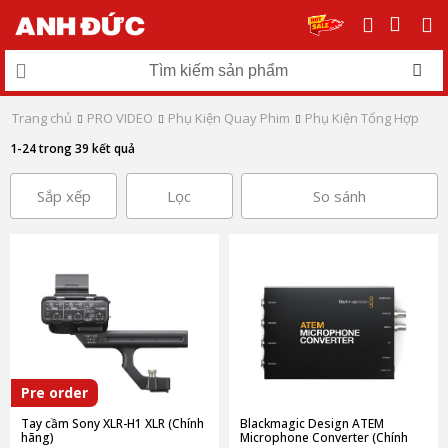
Trang chủ
PRO VIDEO
Phụ Kiện Quay Phim
Phụ Kiện Tổng Hợp
1-24 trong 39 kết quả
Sắp xếp
Lọc
So sánh
Pre order
Tay cầm Sony XLR-H1 XLR (Chính
Blackmagic Design ATEM
hãng)
Microphone Converter (Chính