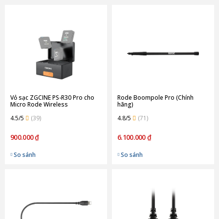
Vỏ sạc ZGCINE PS-R30 Pro cho
Rode Boompole Pro (Chính
Micro Rode Wireless
hãng)
Go/Wireless Go II (Chính hãng)
4.5/5
(39)
4.8/5
(71)
900.000 ₫
6.100.000 ₫
So sánh
So sánh