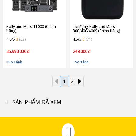
Hollyland Mars T1000 (Chính
Túi đựng Hollyland Mars
Hãng)
300/400/400S (Chính Hãng)
4.8/5
(32)
4.5/5
(71)
35.990.000 ₫
249.000 ₫
So sánh
So sánh
1
2
SẢN PHẨM ĐÃ XEM