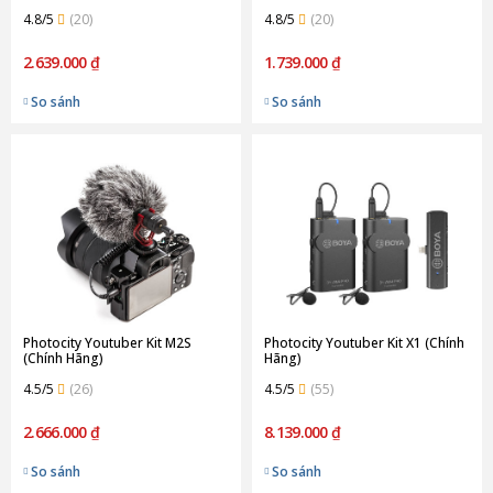
4.8/5
(20)
4.8/5
(20)
2.639.000 ₫
1.739.000 ₫
So sánh
So sánh
Photocity Youtuber Kit M2S
Photocity Youtuber Kit X1 (Chính
(Chính Hãng)
Hãng)
4.5/5
(26)
4.5/5
(55)
2.666.000 ₫
8.139.000 ₫
So sánh
So sánh