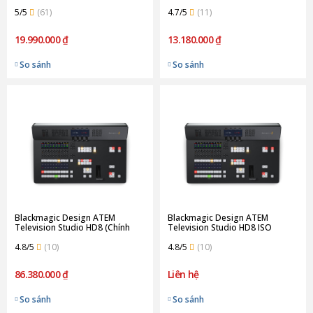
hãng)
5/5
(61)
4.7/5
(11)
19.990.000 ₫
13.180.000 ₫
So sánh
So sánh
Blackmagic Design ATEM
Blackmagic Design ATEM
Television Studio HD8 (Chính
Television Studio HD8 ISO
hãng)
(Chính hãng)
4.8/5
(10)
4.8/5
(10)
86.380.000 ₫
Liên hệ
So sánh
So sánh