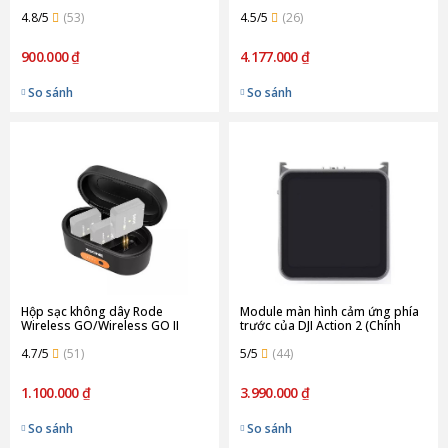
(Chính hãng)
4.8/5
(53)
4.5/5
(26)
900.000 ₫
4.177.000 ₫
So sánh
So sánh
Hộp sạc không dây Rode
Module màn hình cảm ứng phía
Wireless GO/Wireless GO II
trước của DJI Action 2 (Chính
ZGCINE ZG-R30 (Chính hãng)
Hãng)
4.7/5
(51)
5/5
(44)
1.100.000 ₫
3.990.000 ₫
So sánh
So sánh