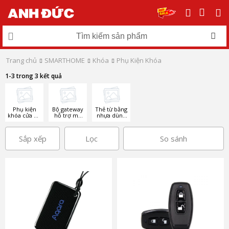
Trang chủ
SMARTHOME
Khóa
Phụ Kiện Khóa
1-3 trong 3 kết quả
Phụ kiện
Bộ gateway
Thẻ từ bằng
khóa cửa hỗ
hỗ trợ mở
nhựa dùng
trợ mở cửa
khóa từ xa
cho khóa
từ xa
khách sạn
Sắp xếp
Lọc
So sánh