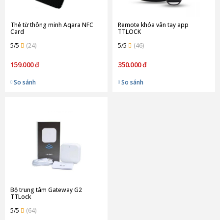
Thẻ từ thông minh Aqara NFC
Remote khóa vân tay app
Card
TTLOCK
5/5
(24)
5/5
(46)
159.000 ₫
350.000 ₫
So sánh
So sánh
Bộ trung tâm Gateway G2
TTLock
5/5
(64)