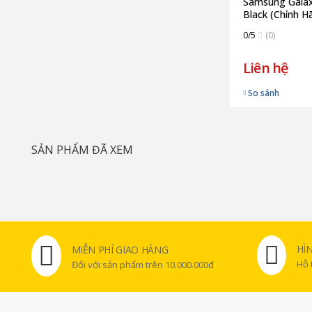
Samsung Galax
Black (Chính H
0/5
(0)
Liên hệ
So sánh
SẢN PHẨM ĐÃ XEM
HÌ
MIỄN PHÍ GIAO HÀNG
Hỗ 
Đối với sản phẩm trên 10.000.000đ