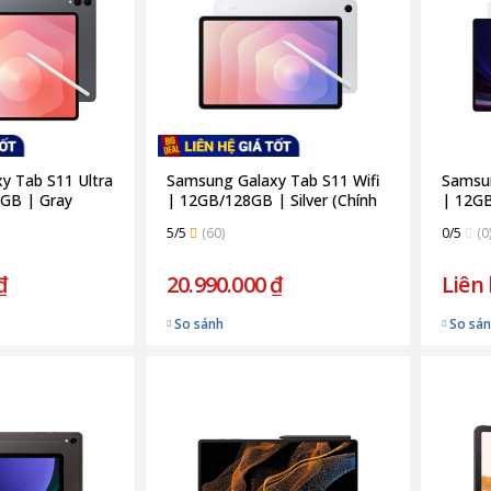
y Tab S11 Ultra
Samsung Galaxy Tab S11 Wifi
Samsun
GB | Gray
| 12GB/128GB | Silver (Chính
| 12GB
hãng)
Hãng)
5/5
(60)
0/5
(0
₫
20.990.000 ₫
Liên
So sánh
So sá