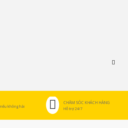
CHĂM SÓC KHÁCH HÀNG
 nếu không hài
Hỗ trợ 24/7