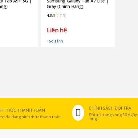
y Tab A9+ 5G |
Samsung Galaxy Tab A7 Lite |
ãng)
Gray (Chính Hãng)
4.8/5
(15)
Liên hệ
So sánh
CHÍNH SÁCH ĐỔI TRẢ
NH THỨC THANH TOÁN
Đổi trả trong vòng 30 ngày
trợ đa dạng hình thức thanh toán
lòng