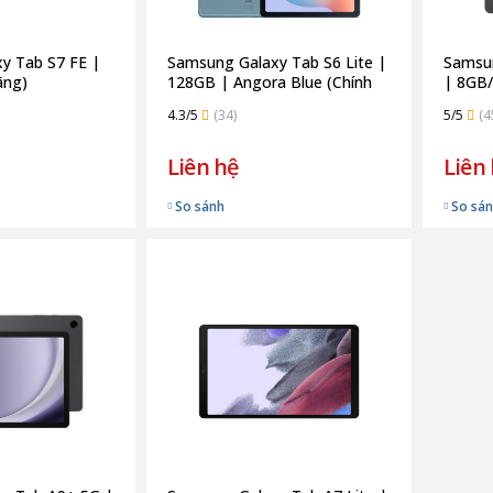
y Tab S7 FE |
Samsung Galaxy Tab S6 Lite |
Samsun
ãng)
128GB | Angora Blue (Chính
| 8GB/
Hãng)
hãng)
4.3/5
(34)
5/5
(4
Liên hệ
Liên
So sánh
So sá