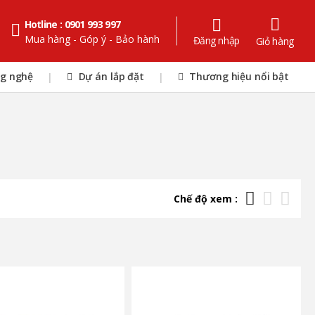
Hotline : 0901 993 997
Mua hàng - Góp ý - Bảo hành
Đăng nhập
Giỏ hàng
ng nghệ
Dự án lắp đặt
Thương hiệu nổi bật
|
|
Chế độ xem :