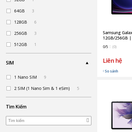
64GB
3
128GB
6
Samsung Galax
256GB
3
12GB/256GB | 
Hãng)
512GB
1
0/5
(0)
Liên hệ
SIM
So sánh
1 Nano SIM
9
2 SIM (1 Nano Sim & 1 eSim)
5
Tìm Kiếm