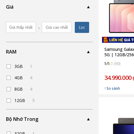
Giá
-
Lọc
Samsung Galax
RAM
5G | 12GB/256
(Chính hãng)
5/5
(60)
3GB
1
34.990.000 
4GB
4
So sánh
8GB
4
12GB
5
Bộ Nhớ Trong
32GB
1