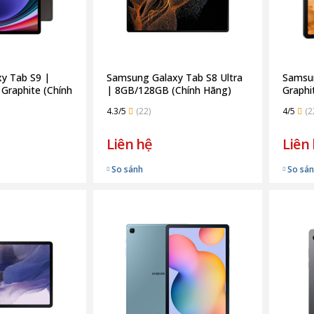
y Tab S9 |
Samsung Galaxy Tab S8 Ultra
Samsun
Graphite (Chính
| 8GB/128GB (Chính Hãng)
Graphi
4.3/5
(22)
4/5
(2
Liên hệ
Liên
So sánh
So sá