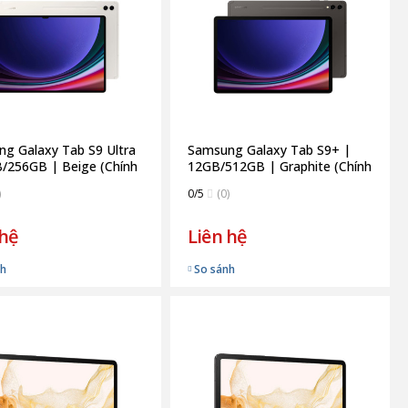
g Galaxy Tab S9 Ultra
Samsung Galaxy Tab S9+ |
/256GB | Beige (Chính
12GB/512GB | Graphite (Chính
Hãng)
)
0/5
(0)
 hệ
Liên hệ
nh
So sánh