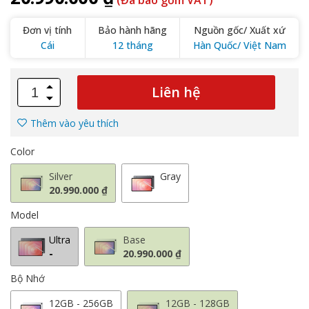
(Đã bao gồm VAT)
Đơn vị tính
Bảo hành hãng
Nguồn gốc/ Xuất xứ
Cái
12 tháng
Hàn Quốc/ Việt Nam
Liên hệ
Thêm vào yêu thích
Color
Silver
Gray
20.990.000 ₫
Model
Ultra
Base
-
20.990.000 ₫
Bộ Nhớ
12GB - 256GB
12GB - 128GB