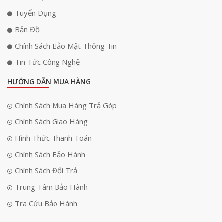
Hiệu năng mạnh mẽ với AI
Tuyển Dụng
Samsung Galaxy Tab S11 và S11 Ultra được trang bị vi xử lý nâng cấp
Bản Đồ
với CPU, GPU và NPU cải tiến mang đến hiệu năng mạnh mẽ vượt trội.
Chính Sách Bảo Mật Thông Tin
Thiết bị hỗ trợ đa nhiệm mượt mà, xử lý đồ họa ấn tượng và độ trễ thấp,
giúp mọi tác vụ từ giải trí đến công việc đều diễn ra liền mạch. Đồng thời,
Tin Tức Công Nghệ
hiệu năng AI tối ưu cho phép bạn sáng tạo nội dung, chỉnh sửa video
và sử dụng các ứng dụng năng suất một cách hiệu quả, đáp ứng mọi
HƯỚNG DẪN MUA HÀNG
nhu cầu làm việc và giải trí.
Chính Sách Mua Hàng Trả Góp
Chính Sách Giao Hàng
Hình Thức Thanh Toán
Chính Sách Bảo Hành
Chính Sách Đổi Trả
Trung Tâm Bảo Hành
Tra Cứu Bảo Hành