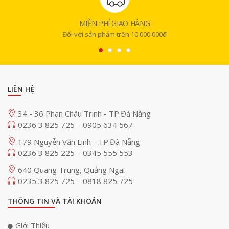
Galaxy Tab S11 Ultra sở hữu màn hình Dynamic AMOLED 2X 14,6" trong
khi Galaxy Tab S11 là 11" mang đến không gian hiển thị rộng lớn. Độ
MIỄN PHÍ GIAO HÀNG
sáng ngoài trời 1000 nits và tối đa 1600 nits giúp hình ảnh rõ ràng, sống
Đối với sản phẩm trên 10.000.000đ
động ngay dưới ánh sáng chói. Màu sắc trung thực, hình ảnh sắc nét
cùng viền mỏng mang lại trải nghiệm đắm chìm cho xem phim, chơi
game và sáng tạo ở bất cứ đâu.
LIÊN HỆ
34 - 36 Phan Châu Trinh - TP.Đà Nẵng
0236 3 825 725
0905 634 567
-
179 Nguyễn Văn Linh - TP.Đà Nẵng
0236 3 825 225
0345 555 553
-
640 Quang Trung, Quảng Ngãi
0235 3 825 725
0818 825 725
-
THÔNG TIN VÀ TÀI KHOẢN
Giới Thiệu