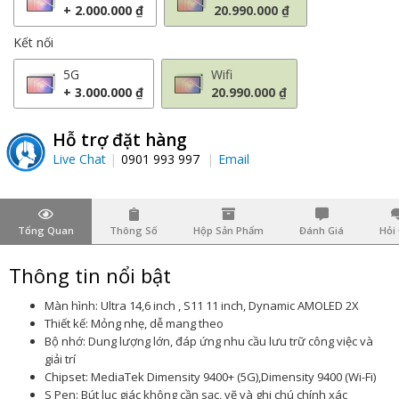
+ 2.000.000 ₫
20.990.000 ₫
Kết nối
5G
Wifi
+ 3.000.000 ₫
20.990.000 ₫
Hỗ trợ đặt hàng
Live Chat
0901 993 997
Email
Tổng Quan
Thông Số
Hộp Sản Phẩm
Đánh Giá
Hỏi
Thông tin nổi bật
Màn hình: Ultra 14,6 inch , S11 11 inch, Dynamic AMOLED 2X
Thiết kế: Mỏng nhẹ, dễ mang theo
Bộ nhớ: Dung lượng lớn, đáp ứng nhu cầu lưu trữ công việc và
giải trí
Chipset: MediaTek Dimensity 9400+ (5G),Dimensity 9400 (Wi-Fi)
S Pen: Bút lục giác không cần sạc, vẽ và ghi chú chính xác