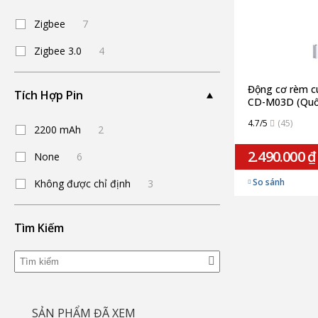
Zigbee
7
Zigbee 3.0
4
Động cơ rèm c
Tích Hợp Pin
CD-M03D (Quố
4.7/5
(45)
2200 mAh
2
2.490.000 ₫
None
6
So sánh
Không được chỉ định
3
Tìm Kiếm
SẢN PHẨM ĐÃ XEM