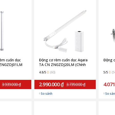
rèm cuốn dọc
Động cơ rèm cuốn dọc Aqara
Động 
 ZNGZDJ01LM
TA CN ZNGZDJ20LM (Chính
hãng)
4.8/5
(60)
5/5
(5
2.990.000 ₫
4.071
3.939.000 ₫
3.739.000 ₫
So sánh
So sá