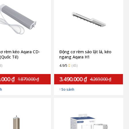
ơ rèm kéo Aqara CD-
Động cơ rèm sáo lật lá, kéo
(Quốc Tế)
ngang Aqara H1
ZNMHLDJ01LM (Quốc tế)
3)
4.9/5
(45)
.000 ₫
3.490.000 ₫
1.879.000 ₫
4.269.000 ₫
nh
So sánh