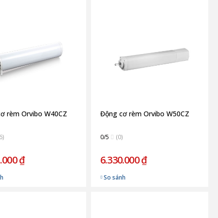
cơ rèm Orvibo W40CZ
Động cơ rèm Orvibo W50CZ
6)
0/5
(0)
.000 ₫
6.330.000 ₫
nh
So sánh