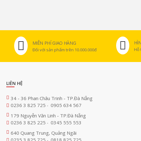
HÌ
MIỄN PHÍ GIAO HÀNG
Hỗ 
Đối với sản phẩm trên 10.000.000đ
LIÊN HỆ
34 - 36 Phan Châu Trinh - TP.Đà Nẵng
0236 3 825 725
0905 634 567
-
179 Nguyễn Văn Linh - TP.Đà Nẵng
0236 3 825 225
0345 555 553
-
640 Quang Trung, Quảng Ngãi
0235 3 825 725
0818 825 725
-