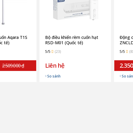
uốn Aqara T1S
Bộ điều khiển rèm cuốn hạt
Động c
c tế)
RSD-M01 (Quốc tế)
ZNCLD
5/5
(23)
5/5
(8
Liên hệ
2.350
2.509.000 ₫
So sánh
So sá