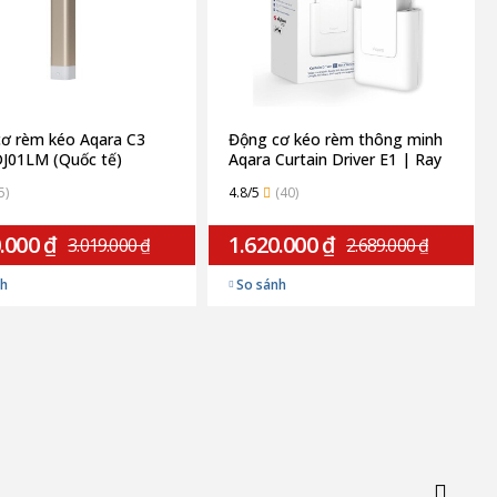
ơ rèm kéo Aqara C3
Động cơ kéo rèm thông minh
J01LM (Quốc tế)
Aqara Curtain Driver E1 | Ray
thẳng CM-M01-T (Quốc tế)
5)
4.8/5
(40)
.000 ₫
1.620.000 ₫
3.019.000 ₫
2.689.000 ₫
nh
So sánh