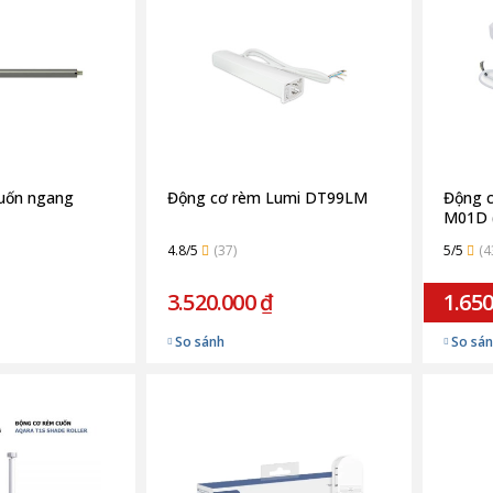
uốn ngang
Động cơ rèm Lumi DT99LM
Động c
M01D 
4.8/5
(37)
5/5
(4
3.520.000 ₫
1.650
So sánh
So sá