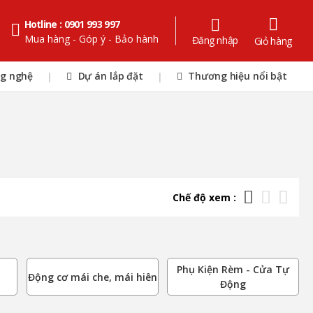
Hotline : 0901 993 997
Mua hàng - Góp ý - Bảo hành
Đăng nhập
Giỏ hàng
ng nghệ
Dự án lắp đặt
Thương hiệu nổi bật
|
|
Chế độ xem :
Phụ Kiện Rèm - Cửa Tự
Động cơ mái che, mái hiên
Động