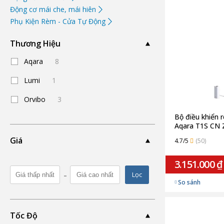
Động cơ mái che, mái hiên
Phụ Kiện Rèm - Cửa Tự Động
Thương Hiệu
Aqara
8
Lumi
1
Orvibo
3
Bộ điều khiển 
Aqara T1S CN
(Chính hãng)
Giá
4.7/5
(50)
3.151.000 ₫
-
Lọc
So sánh
Tốc Độ