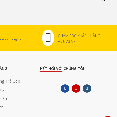
CHĂM SÓC KHÁCH HÀNG
 nếu không hài
Hỗ trợ 24/7
ÀNG
KẾT NỐI VỚI CHÚNG TÔI
àng Trả Góp
àng
Toán
nh