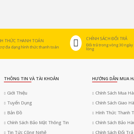
CHÍNH SÁCH ĐỔI TRẢ
NH THỨC THANH TOÁN
Đổi trả trong vòng 30 ngày
trợ đa dạng hình thức thanh toán
lòng
THÔNG TIN VÀ TÀI KHOẢN
HƯỚNG DẪN MUA H
Giới Thiệu
Chính Sách Mua H
Tuyển Dụng
Chính Sách Giao H
Bản Đồ
Hình Thức Thanh 
Chính Sách Bảo Mật Thông Tin
Chính Sách Bảo Hà
Tin Tức Công Nghệ
Chính Sách Đổi Trả