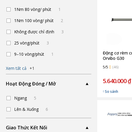
1Nm 80 vòng/ phút
1
1Nm 100 vòng/ phút
2
Không được chỉ định
3
25 vòng/phút
3
Động cơ rèm c
9–10 vòng/phút
1
Orvibo G30
5/5
(46)
Xem tất cả
+1
5.640.000 ₫
Hoạt Động Đóng / Mở
So sánh
Ngang
5
Lên & Xuống
6
Giao Thức Kết Nối