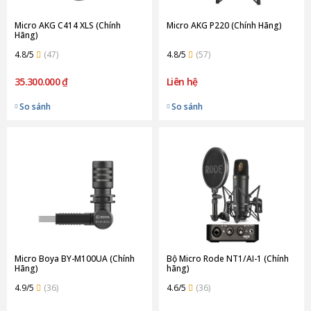
Micro AKG C414 XLS (Chính
Micro AKG P220 (Chính Hãng)
Hãng)
4.8/5
(47)
4.8/5
(57)
35.300.000 ₫
Liên hệ
So sánh
So sánh
Micro Boya BY-M100UA (Chính
Bộ Micro Rode NT1/AI-1 (Chính
Hãng)
hãng)
4.9/5
(36)
4.6/5
(36)