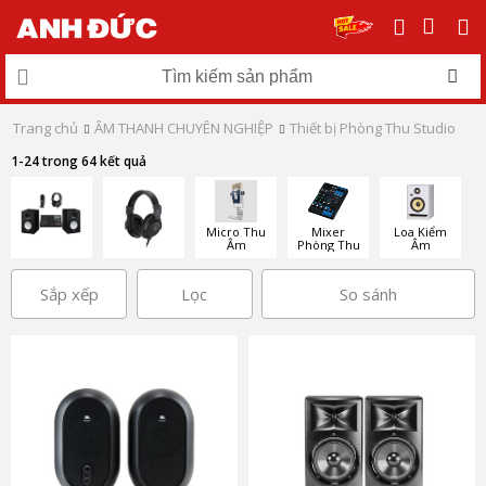
Trang chủ
ÂM THANH CHUYÊN NGHIỆP
Thiết bị Phòng Thu Studio
1-24 trong 64 kết quả
Micro Thu
Mixer
Loa Kiểm
Âm
Phòng Thu
Âm
Sắp xếp
Lọc
So sánh