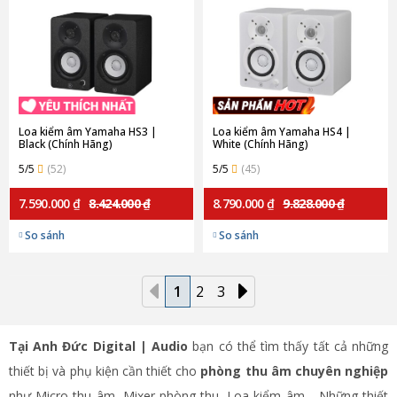
Loa kiểm âm Yamaha HS3 |
Loa kiểm âm Yamaha HS4 |
Black (Chính Hãng)
White (Chính Hãng)
5/5
(52)
5/5
(45)
7.590.000 ₫
8.424.000 ₫
8.790.000 ₫
9.828.000 ₫
So sánh
So sánh
1
2
3
Tại Anh Đức Digital | Audio
bạn có thể tìm thấy tất cả những
thiết bị và phụ kiện cần thiết cho
phòng thu âm chuyên nghiệp
như Micro thu âm, Mixer phòng thu, Loa kiểm âm… Những thiết