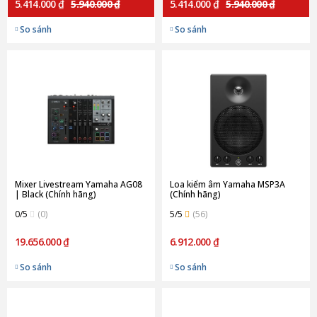
5.414.000 ₫
5.940.000 ₫
5.414.000 ₫
5.940.000 ₫
So sánh
So sánh
Mixer Livestream Yamaha AG08
Loa kiểm âm Yamaha MSP3A
| Black (Chính hãng)
(Chính hãng)
0/5
(0)
5/5
(56)
19.656.000 ₫
6.912.000 ₫
So sánh
So sánh