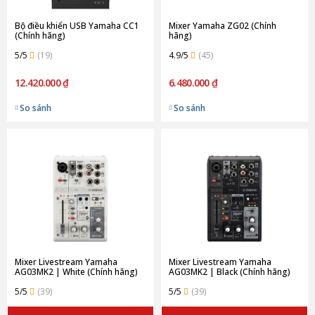
Bộ điều khiển USB Yamaha CC1
Mixer Yamaha ZG02 (Chính
(Chính hãng)
hãng)
5/5
(19)
4.9/5
(45)
12.420.000 ₫
6.480.000 ₫
So sánh
So sánh
Mixer Livestream Yamaha
Mixer Livestream Yamaha
AG03MK2 | White (Chính hãng)
AG03MK2 | Black (Chính hãng)
5/5
(39)
5/5
(39)