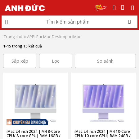
Trang chủ
APPLE
Mac Desktop
iMac
1-15 trong 15 kết quả
Sắp xếp
Lọc
So sánh
iMac 24 inch 2024 | M4 8-Core
iMac 24 inch 2024 | M4 10-Core
CPU/ 8‑core GPU| RAM 16GB /
CPU/ 10‑core GPU| RAM 24GB /