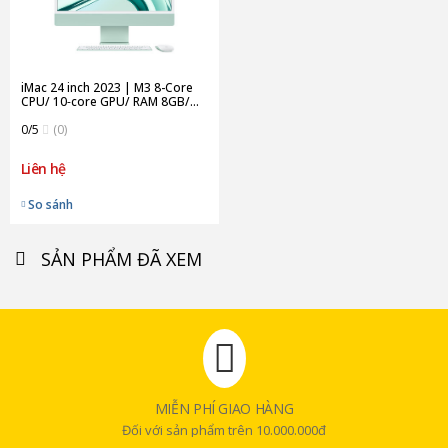
iMac 24 inch 2023 | M3 8-Core
CPU/ 10‑core GPU/ RAM 8GB/
512GB SSD | Green (Chính
Hãng)
0/5
(0)
Liên hệ
So sánh
SẢN PHẨM ĐÃ XEM
MIỄN PHÍ GIAO HÀNG
Đối với sản phẩm trên 10.000.000đ