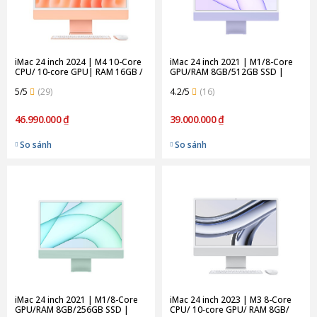
iMac 24 inch 2024 | M4 10-Core
iMac 24 inch 2021 | M1/8-Core
CPU/ 10‑core GPU| RAM 16GB /
GPU/RAM 8GB/512GB SSD |
256GB SSD | Orange (Chính
Purple (Chính Hãng)
hãng)
5/5
(29)
4.2/5
(16)
46.990.000 ₫
39.000.000 ₫
So sánh
So sánh
iMac 24 inch 2021 | M1/8-Core
iMac 24 inch 2023 | M3 8-Core
GPU/RAM 8GB/256GB SSD |
CPU/ 10‑core GPU/ RAM 8GB/