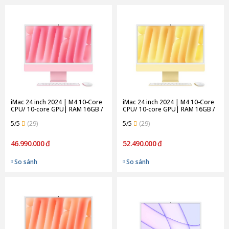
iMac 24 inch 2024 | M4 10-Core
iMac 24 inch 2024 | M4 10-Core
CPU/ 10‑core GPU| RAM 16GB /
CPU/ 10‑core GPU| RAM 16GB /
256GB SSD | Pink (Chính hãng)
512GB SSD | Yellow (Chính
5/5
(29)
hãng)
5/5
(29)
46.990.000 ₫
52.490.000 ₫
So sánh
So sánh