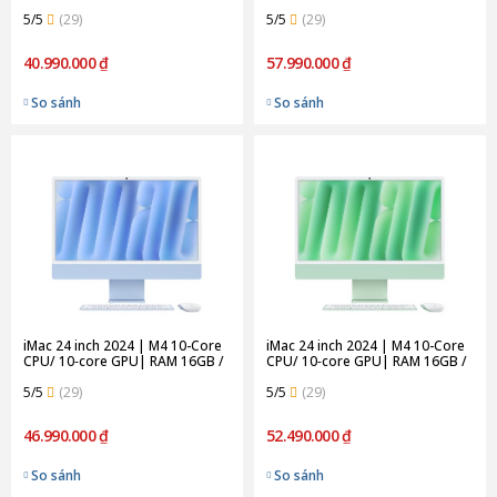
256GB SSD | Silver (Chính hãng)
512GB SSD | Purple (Chính
5/5
(29)
hãng)
5/5
(29)
40.990.000 ₫
57.990.000 ₫
So sánh
So sánh
iMac 24 inch 2024 | M4 10-Core
iMac 24 inch 2024 | M4 10-Core
CPU/ 10‑core GPU| RAM 16GB /
CPU/ 10‑core GPU| RAM 16GB /
256GB SSD | Blue (Chính hãng)
512GB SSD | Green (Chính hãng)
5/5
(29)
5/5
(29)
46.990.000 ₫
52.490.000 ₫
So sánh
So sánh