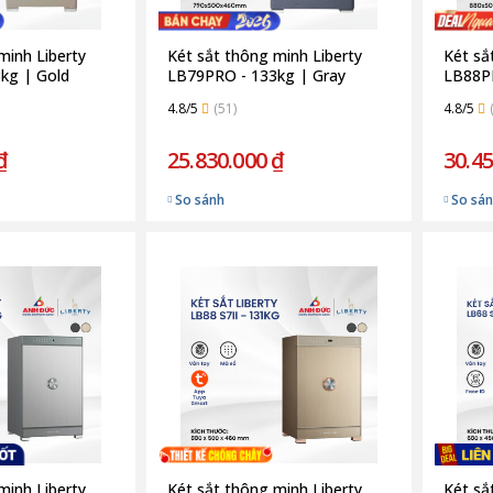
minh Liberty
Két sắt thông minh Liberty
Két sắ
kg | Gold
LB79PRO - 133kg | Gray
LB88PR
4.8/5
(51)
4.8/5
₫
25.830.000 ₫
30.45
So sánh
So sá
minh Liberty
Két sắt thông minh Liberty
Két sắ