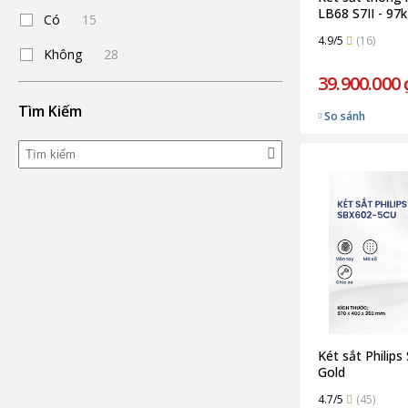
LB68 S7II - 97
Có
15
4.9/5
(16)
Không
28
39.900.000 
Tìm Kiếm
So sánh
Két sắt Philip
Gold
4.7/5
(45)