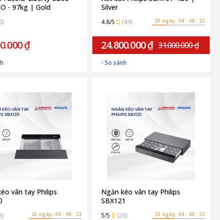
RO - 97kg | Gold
Silver
23 ngày, 04 : 48 : 21
6)
4.8/5
(49)
0.000 ₫
24.800.000 ₫
31.000.000 ₫
nh
So sánh
éo vân tay Philips
Ngăn kéo vân tay Philips
0
SBX121
23 ngày, 04 : 48 : 21
23 ngày, 04 : 48 : 21
3)
5/5
(26)