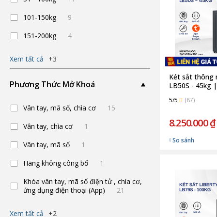
101-150kg
9
151-200kg
4
Xem tất cả
+3
Két sắt thông 
Phương Thức Mở Khoá
LB50S - 45kg |
5/5
(87)
Vân tay, mã số, chìa cơ
15
8.250.000 ₫
Vân tay, chìa cơ
1
So sánh
Vân tay, mã số
1
Hãng không công bố
1
Khóa vân tay, mã số điện tử , chìa cơ,
ứng dụng điện thoại (App)
21
Xem tất cả
+2