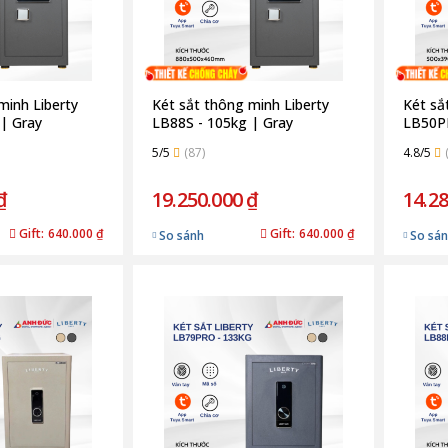
minh Liberty
Két sắt thông minh Liberty
Két sắ
| Gray
LB88S - 105kg | Gray
LB50PR
5/5
(87)
4.8/5
₫
19.250.000 ₫
14.28
Gift:
640.000 ₫
Gift:
640.000 ₫
So sánh
So sá