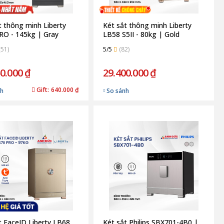
t thông minh Liberty
Két sắt thông minh Liberty
O - 145kg | Gray
LB58 S5II - 80kg | Gold
(51)
5/5
(82)
0.000 ₫
29.400.000 ₫
Gift:
640.000 ₫
nh
So sánh
t FaceID Liberty LB68
Két sắt Philips SBX701-4B0 |