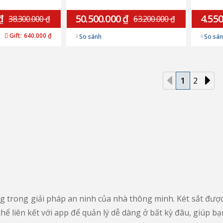
₫
50.500.000 ₫
4.550
38.300.000 ₫
63.200.000 ₫
Gift:
640.000 ₫
So sánh
So sá
1
2
ng trong giải pháp an ninh của nhà thông minh. Két sắt đượ
ể liên kết với app để quản lý dễ dàng ở bất kỳ đâu, giúp bạn