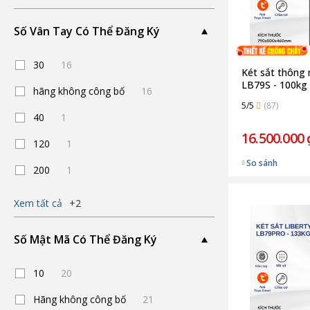
Số Vân Tay Có Thể Đăng Ký
30
16
Két sắt thông 
LB79S - 100kg 
hãng không công bố
16
5/5
(87)
40
1
16.500.000 
120
1
So sánh
200
1
Xem tất cả
+2
Số Mật Mã Có Thể Đăng Ký
10
20
Hãng không công bố
21