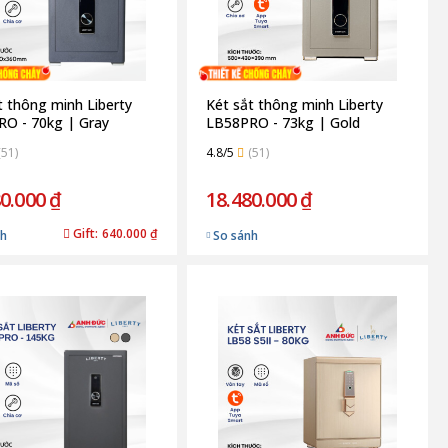
t thông minh Liberty
Két sắt thông minh Liberty
O - 70kg | Gray
LB58PRO - 73kg | Gold
(51)
4.8/5
(51)
0.000 ₫
18.480.000 ₫
Gift:
640.000 ₫
nh
So sánh