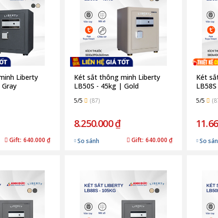
minh Liberty
Két sắt thông minh Liberty
Két sắ
 Gray
LB50S - 45kg | Gold
LB58S 
5/5
(87)
5/5
(8
8.250.000 ₫
11.66
Gift:
640.000 ₫
Gift:
640.000 ₫
So sánh
So sá