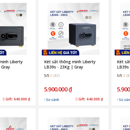
minh Liberty
Két sắt thông minh Liberty
Két sắ
 Gray
LB39s - 23Kg | Gray
LB39s 
5/5
(87)
5/5
(8
5.900.000 ₫
5.900
Gift:
640.000 ₫
Gift:
640.000 ₫
So sánh
So sá