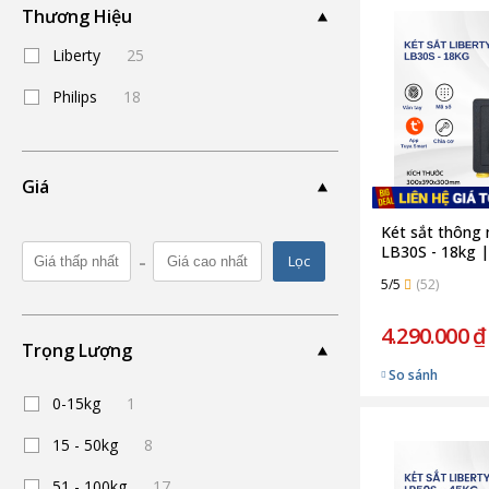
Thương Hiệu
Liberty
25
Philips
18
Giá
Két sắt thông 
LB30S - 18kg |
-
Lọc
5/5
(52)
4.290.000 ₫
Trọng Lượng
So sánh
0-15kg
1
15 - 50kg
8
51 - 100kg
17