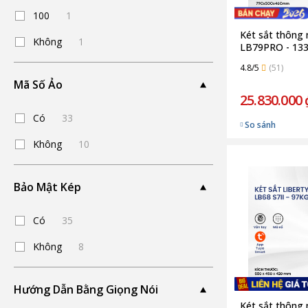
100
1
Két sắt thông 
Không
1
LB79PRO - 133
4.8/5
(51)
Mã Số Ảo
25.830.000 
Có
33
So sánh
Không
10
Bảo Mật Kép
Có
35
Không
8
Hướng Dẫn Bằng Giọng Nói
Két sắt thông 