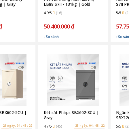
kg | Gray
LB88 S7II - 131kg | Gold
S7II P
4.9/5
(16)
5/5
(2
₫
50.400.000 ₫
57.75
So sánh
So sá
s SBX602-5CU |
Két sắt Philips SBX602-8CU |
Ngăn k
Gray
SBX12
23 ngày, 04 : 48 : 21
23 ngày, 04 : 48 : 21
4.7/5
(45)
5/5
(2