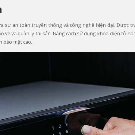
h
 sự an toàn truyền thống và công nghệ hiện đại. Được tra
 vệ và quản lý tài sản. Bằng cách sử dụng khóa điện tử hoặ
h bảo mật cao.