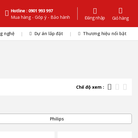
Hotline : 0901 993 997
Mua hàng - Góp ý - Bảo hành
Đăng nhập
Giỏ hàng
ng nghệ
Dự án lắp đặt
Thương hiệu nổi bật
|
|
Chế độ xem :
Philips